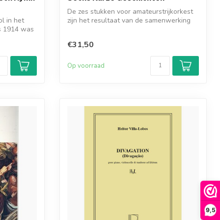
De zes stukken voor amateurstrijkorkest
l in het
zijn het resultaat van de samenwerking
ds 1914 was
m...
€31,50
Op voorraad
9,5