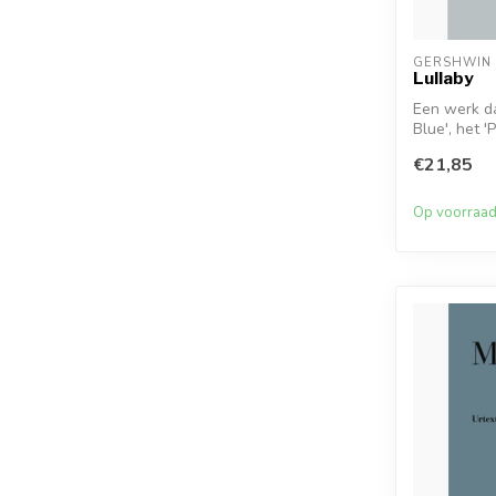
GERSHWIN
Lullaby
Een werk da
Blue', het '
€21,85
Op voorraa