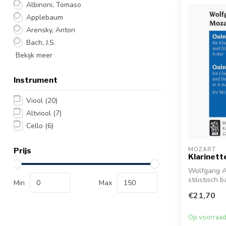
Albinoni, Tomaso
Applebaum
Arensky, Anton
Bach, J.S.
Bekijk meer
Instrument
Viool
(20)
Altviool
(7)
Cello
(6)
Prijs
MOZART
Klarinett
Wolfgang A
stilistisch
Min
Max
K....
€21,70
Op voorraa