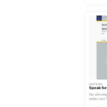
WATKINS
Speak Se
Op uitnodigi
leider Lars
componis...