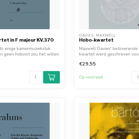
DAVIES, MAXWELL
et in F majeur KV.370
Hobo-kwartet
rts enige kamermuziekstuk
Maxwell Davies' betoverende
n geen hoboïst zou het willen
kwartet werd geschreven voor
samenwe...
€29,55
d
Op voorraad