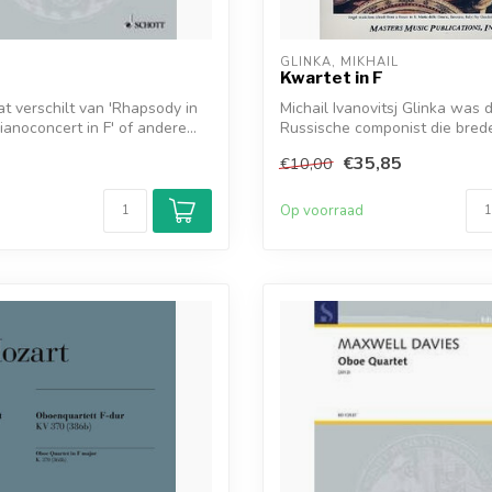
GLINKA, MIKHAIL
Kwartet in F
t verschilt van 'Rhapsody in
Michail Ivanovitsj Glinka was 
Pianoconcert in F' of andere...
Russische componist die bred
...
€35,85
€10,00
d
Op voorraad