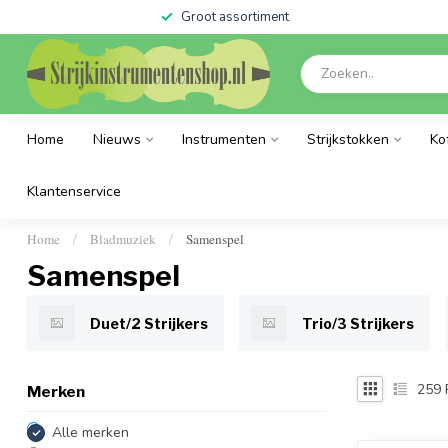
Groot assortiment
Home
Nieuws
Instrumenten
Strijkstokken
Ko
Klantenservice
Home
Bladmuziek
Samenspel
/
/
Samenspel
Duet/2 Strijkers
Trio/3 Strijkers
259
Merken
Alle merken