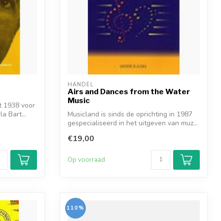
HANDEL
Airs and Dances from the Water
Music
it 1938 voor
a Bart...
Musicland is sinds de oprichting in 1987
gespecialiseerd in het uitgeven van muz...
€19,00
Op voorraad
110%