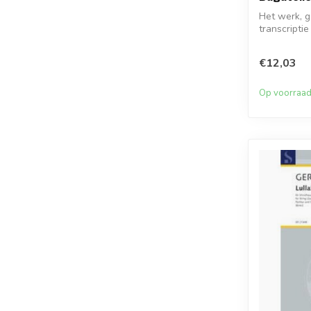
Het werk, g
transcripti
...
€12,03
Op voorraa