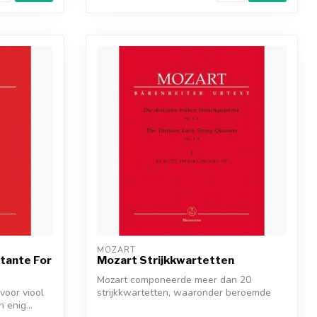
MOZART
tante For
Mozart Strijkkwartetten
Mozart componeerde meer dan 20
voor viool
strijkkwartetten, waaronder beroemde
n enig...
reeksen zoal...