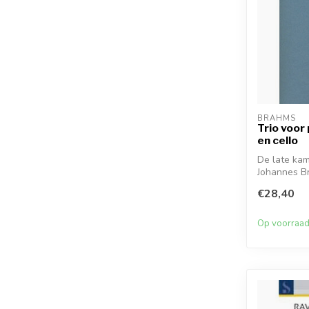
BRAHMS
Trio voor 
en cello
De late ka
Johannes B
tot de meest
€28,40
Op voorraa