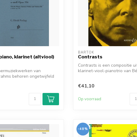
BARTOK
piano, klarinet (altviool)
Contrasts
Contrasts is een compositie u
mermuziekwerken van
klarinet-viool-pianotrio van Bél
rahms behoren ongetwijfeld
 ...
€41,10
d
Op voorraad
-48%