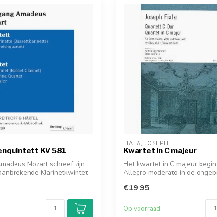
FIALA, JOSEPH
enquintett KV 581
Kwartet in C majeur
madeus Mozart schreef zijn
Het kwartet in C majeur begin
 baanbrekende Klarinetkwintet
Allegro moderato in de ongebr
3/...
€19,95
d
Op voorraad