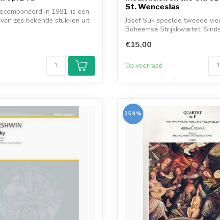
St. Wenceslas
ecomponeerd in 1981, is een
e van zes bekende stukken uit
Josef Suk speelde tweede vioo
Boheemse Strijkkwartet. Sin
het...
€15,00
d
Op voorraad
259%