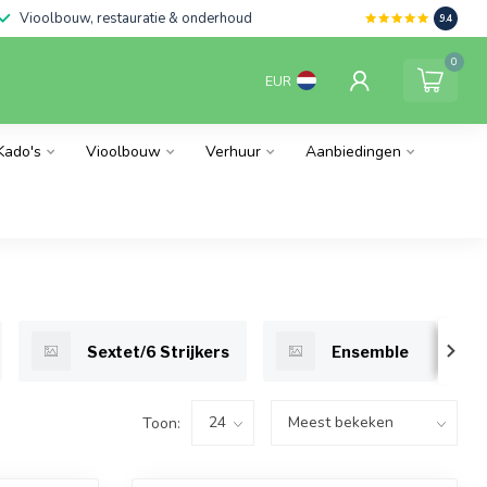
Vioolbouw, restauratie & onderhoud
9.4
0
EUR
Kado's
Vioolbouw
Verhuur
Aanbiedingen
Sextet/6 Strijkers
Ensemble
Toon: