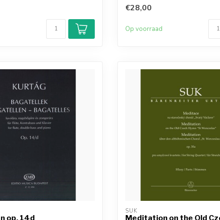
€28,00
d
Op voorraad
SUK
n op. 14d
Meditation on the Old C