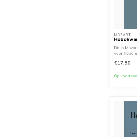
MOZART
Hobokwart
Dit is Moza
voor hobo e
mi...
€17,50
Op voorraa