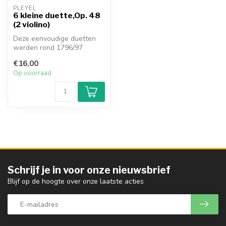
PLEYEL
6 kleine duette,Op. 48
(2 violino)
Deze eenvoudige duetten
werden rond 1796/97
uitgegeven door Pleyels
€16,00
eigen uitgev...
Op voorraad
Schrijf je in voor onze nieuwsbrief
Blijf op de hoogte over onze laatste acties