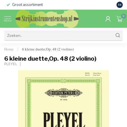
Groot assortiment
Verko
9.4
0
MENU
Home
6 kleine duette,Op. 48 (2 violino)
/
6 kleine duette,Op. 48 (2 violino)
PLEYEL