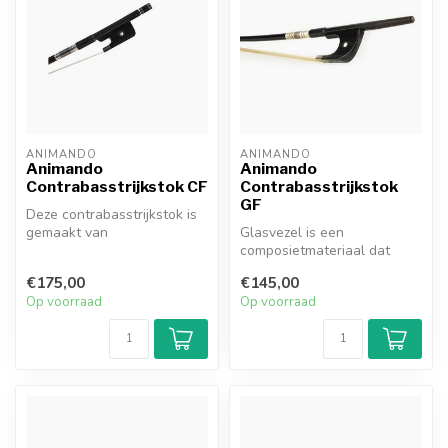
ANIMANDO
ANIMANDO
Animando
Animando
Contrabasstrijkstok CF
Contrabasstrijkstok
GF
Deze contrabasstrijkstok is
gemaakt van
Glasvezel is een
carbonmateriaal
composietmateriaal dat
(gevlochten in de kern)....
wordt gemaakt door
€175,00
€145,00
glasvezels te combine...
Op voorraad
Op voorraad