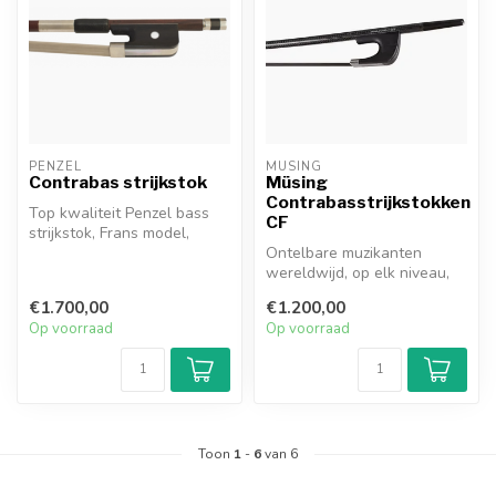
PENZEL
MÜSING
Contrabas strijkstok
Müsing
Contrabasstrijkstokken
Top kwaliteit Penzel bass
CF
strijkstok, Frans model,
zilver, 1A-stick van
Ontelbare muzikanten
geselect...
wereldwijd, op elk niveau,
hebben waarschijnlijk
€1.700,00
€1.200,00
precies de...
Op voorraad
Op voorraad
Toon
1
-
6
van 6