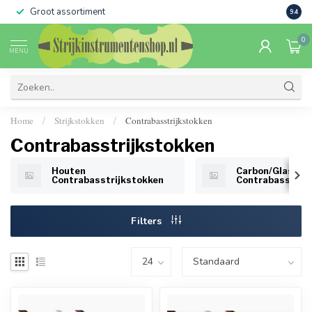
Groot assortiment
Verko
9.4
0
MENU
Home
Strijkstokken
Contrabasstrijkstokken
/
/
Contrabasstrijkstokken
Houten
Carbon/Glass Fi
Contrabasstrijkstokken
Contrabasstrij
Filters