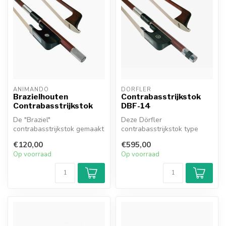
ANIMANDO
DÖRFLER
Brazielhouten
Contrabasstrijkstok
Contrabasstrijkstok
DBF-14
De "Braziel"
Deze Dörfler
contrabasstrijkstok gemaakt
contrabasstrijkstok type
van brazielhout is een
DBF-14 (Frans model) is
€120,00
€595,00
goede keus voor ...
gemaakt van gesele...
Op voorraad
Op voorraad