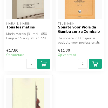
MARAIS, MARIN
TELEMANN
Tous les matins
Sonate voor Viola da
Gamba senza Cembalo
Marin Marais (31 mei 1656,
Parijs – 15 augustus 1728,
De sonate in D majeur is
Parijs) was een Franse
bedoeld voor professionals
com...
die, ondanks aanzienlijke
€17,80
€11,30
te...
Op voorraad
Op voorraad