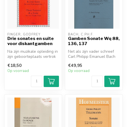
FINGER, GODFREY
BACH, C.PH.F.
Drie sonates en suite
Gamben Sonate Wq 88,
voor diskantgamben
136, 137
Na zijn muzikale opleiding in
Net als zijn vader schreef
zijn geboorteplaats vertrok
Carl Philipp Emanuel Bach
Gottfried Finger naar ...
drie sonates voor viola da ...
€18,50
€49,95
Op voorraad
Op voorraad