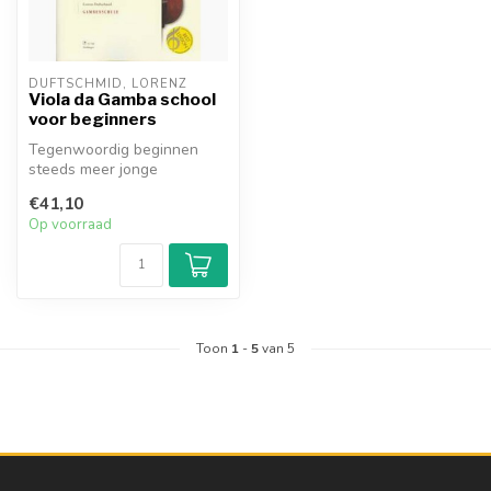
DUFTSCHMID, LORENZ
Viola da Gamba school
voor beginners
Tegenwoordig beginnen
steeds meer jonge
muzikanten – zelfs zonder
€41,10
voorafgaande m...
Op voorraad
Toon
1
-
5
van 5