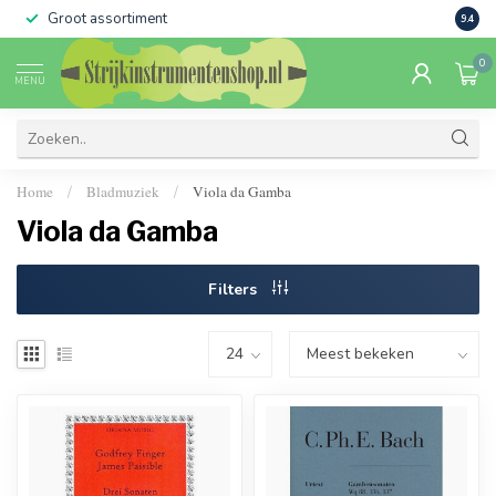
Groot assortiment
Verko
9.4
0
MENU
Home
Bladmuziek
Viola da Gamba
/
/
Viola da Gamba
Filters