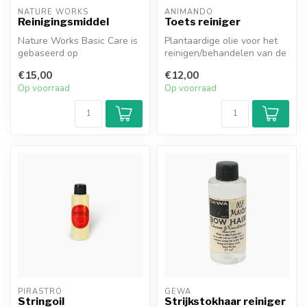
NATURE WORKS
ANIMANDO
Reinigingsmiddel
Toets reiniger
Nature Works Basic Care is
Plantaardige olie voor het
gebaseerd op
reinigen/behandelen van de
plantenextracten, 50 ml
toets. Inhoud van een fles...
€15,00
€12,00
Op voorraad
Op voorraad
PIRASTRO
GEWA
Stringoil
Strijkstokhaar reiniger