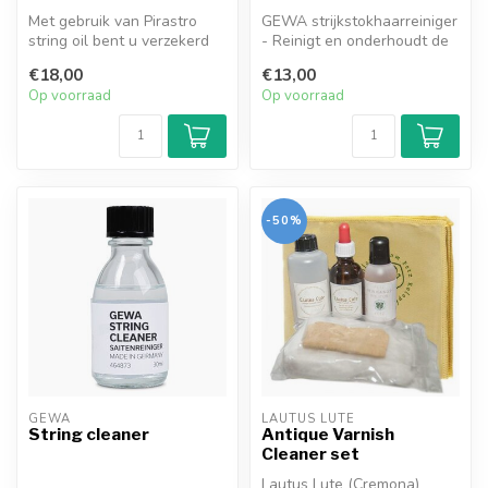
Met gebruik van Pirastro
GEWA strijkstokhaarreiniger
string oil bent u verzekerd
- Reinigt en onderhoudt de
van een mooie klank en
strijkstokhaartjes
€18,00
€13,00
snel...
- 90...
Op voorraad
Op voorraad
-50%
GEWA
LAUTUS LUTE
String cleaner
Antique Varnish
Cleaner set
Lautus Lute (Cremona)