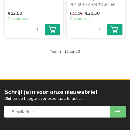
reinigt en onderhoud lak
voor nieuwe- en oude
€12,50
€20,50
€41,00
strijkinstru...
Op voorraad
Op voorraad
Toon
1
-
12
van 12
Schrijf je in voor onze nieuwsbrief
Blijf op de hoogte over onze laatste acties