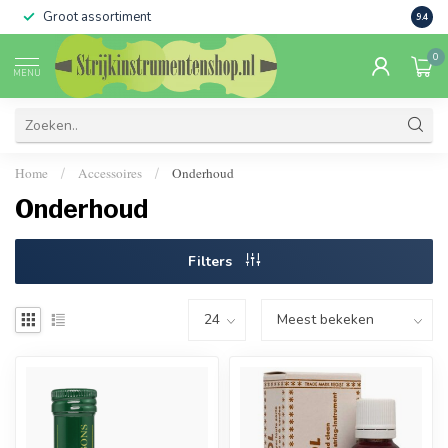
Groot assortiment
Verko
9.4
0
MENU
Home
Accessoires
Onderhoud
/
/
Onderhoud
Filters