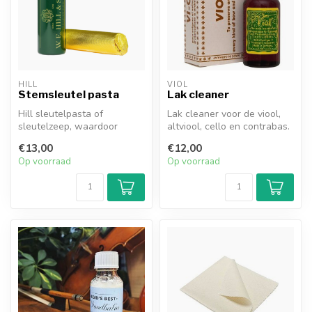
HILL
VIOL
Stemsleutel pasta
Lak cleaner
Hill sleutelpasta of
Lak cleaner voor de viool,
sleutelzeep, waardoor
altviool, cello en contrabas.
(stroef draaiende)
Voor het schoonmaken va...
€13,00
€12,00
stemsleutels weer ...
Op voorraad
Op voorraad