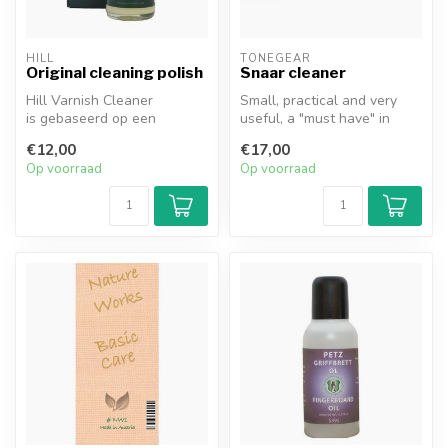
HILL
TONEGEAR
Original cleaning polish
Snaar cleaner
Hill Varnish Cleaner
Small, practical and very
is gebaseerd op een
useful, a "must have" in
speciaal gemengd
every violin or viola case! S...
€12,00
€17,00
recept voor het reinig...
Op voorraad
Op voorraad