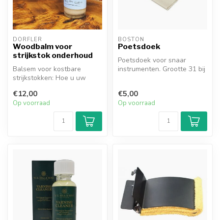
DÖRFLER
BOSTON
Woodbalm voor
Poetsdoek
strijkstok onderhoud
Poetsdoek voor snaar
Balsem voor kostbare
instrumenten. Grootte 31 bij
strijkstokken: Hoe u uw
35 cm en gemaakt van
strijkstok optimaal verzorgt
polyamide...
€12,00
€5,00
met Eg...
Op voorraad
Op voorraad