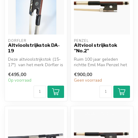
DÖRFLER
PENZEL
Altvioolstrijkstok DA-
Altviool strijkstok
19
"No.2"
Deze altvioolstrijkstok (15-
Ruim 100 jaar geleden
17") van het merk Dörfler is
richtte Emil Max Penzel het
van de serie "Master S...
familiebedrijf op in Erlbach,
€495,00
€900,00
...
Op voorraad
Geen voorraad