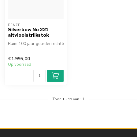
PENZEL
Silverbow No 221
altvioolstrijkstok
Ruim 100 jaar geleden richtte Emil Max Penzel het familiebedrijf op 
€1.995,00
Op voorraad
Toon
1
-
11
van 11