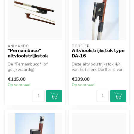
ANIMANDO
DÖRFLER
"Pernambuco"
Altvioolstrijkstok type
altvioolstrijkstok
DA-16
De "Pernambuco" (of
Deze altvioolstrijkstok 4/4
gelijkwaardig)
van het merk Dörfler is van
altvioolstrijkstok is een
de serie "W. Dörfler" (D...
€115,00
€339,00
goede keus voor de ...
Op voorraad
Op voorraad