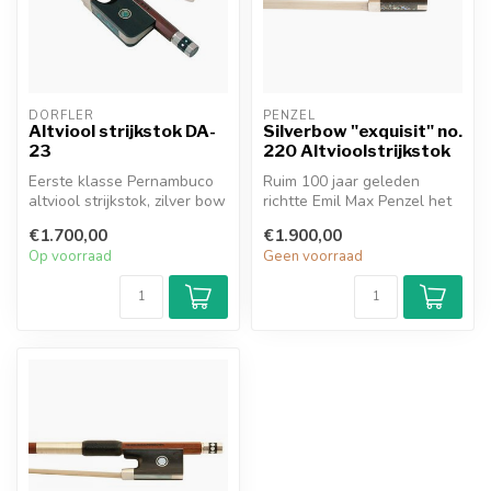
DÖRFLER
PENZEL
Altviool strijkstok DA-
Silverbow "exquisit" no.
23
220 Altvioolstrijkstok
Eerste klasse Pernambuco
Ruim 100 jaar geleden
altviool strijkstok, zilver bow
richtte Emil Max Penzel het
tip, geselecteerd ebben...
familiebedrijf op in Erlbach,
€1.700,00
€1.900,00
...
Op voorraad
Geen voorraad