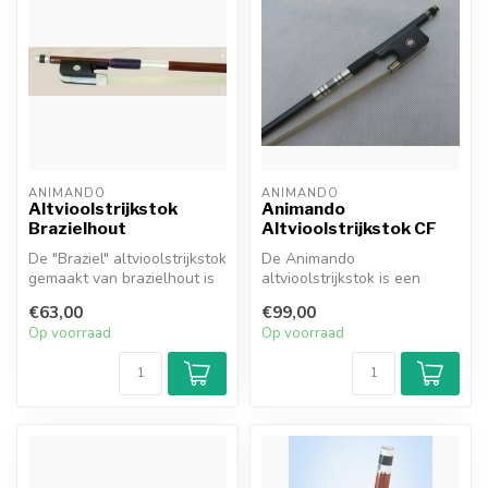
ANIMANDO
ANIMANDO
Altvioolstrijkstok
Animando
Brazielhout
Altvioolstrijkstok CF
De "Braziel" altvioolstrijkstok
De Animando
gemaakt van brazielhout is
altvioolstrijkstok is een
een goede keus voor d...
goede keus voor
€63,00
€99,00
beginnende en gevorderde
Op voorraad
Op voorraad
s...