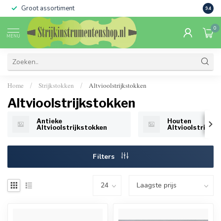
Groot assortiment
Verko
9.4
0
MENU
Home
Strijkstokken
Altvioolstrijkstokken
/
/
Altvioolstrijkstokken
Antieke
Houten
Altvioolstrijkstokken
Altvioolstrijkst
Filters