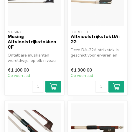
MÜSING
DÖRFLER
Müsing
Altvioolstrijkstok DA-
Altvioolstrijkstokken
22
CF
Deze DA-22A strijkstok is
Ontelbare muzikanten
geschikt voor ervaren en
wereldwijd, op elk niveau,
veeleisende altviolisten die
hebben waarschijnlijk
...
€1.100,00
€1.300,00
precies de...
Op voorraad
Op voorraad