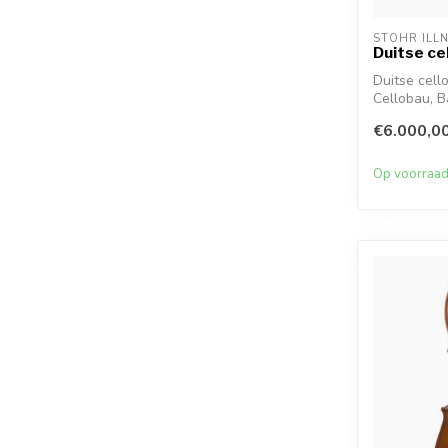
STÖHR ILL
Duitse ce
Duitse cell
Cellobau, Bai
€6.000,0
Op voorraa