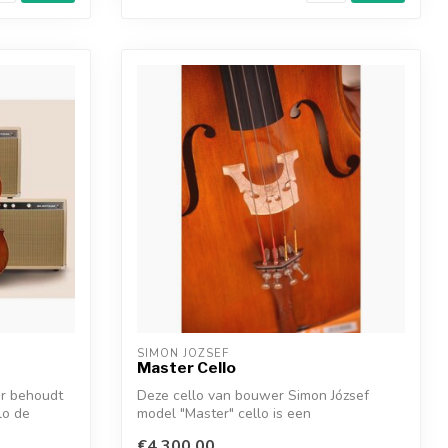
SIMON JOZSEF
Master Cello
er behoudt
Deze cello van bouwer Simon József
lo de
model "Master" cello is een
handgebouwde cell...
€4.300,00