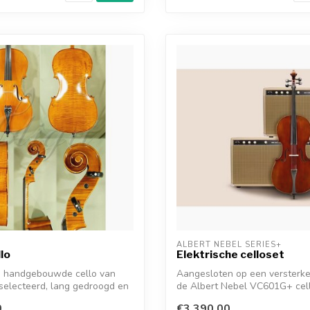
ALBERT NEBEL SERIES+
lo
Elektrische celloset
ga handgebouwde cello van
Aangesloten op een versterk
selecteerd, lang gedroogd en
de Albert Nebel VC601G+ cel
natuurlij...
0
€3.390,00