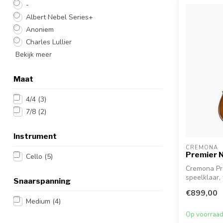
-
Albert Nebel Series+
Anoniem
Charles Lullier
Bekijk meer
Maat
4/4
(3)
7/8
(2)
Instrument
CREMONA
Premier N
Cello
(5)
Cremona Pre
speelklaar,
Snaarspanning
to...
€899,00
Medium
(4)
Op voorraa