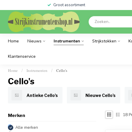
Groot assortiment
Home
Nieuws
Instrumenten
Strijkstokken
K
Klantenservice
Home
Instrumenten
Cello's
/
/
Cello's
Antieke Cello's
Nieuwe Cello's
18
P
Merken
Alle merken