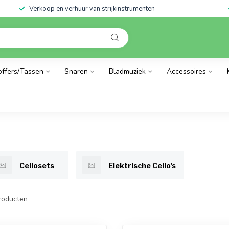
Verkoop en verhuur van strijkinstrumenten
offers/Tassen
Snaren
Bladmuziek
Accessoires
Cellosets
Elektrische Cello's
roducten