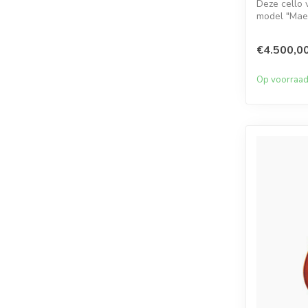
Deze cello
model "Maes
handgebouw
€4.500,0
Op voorraa