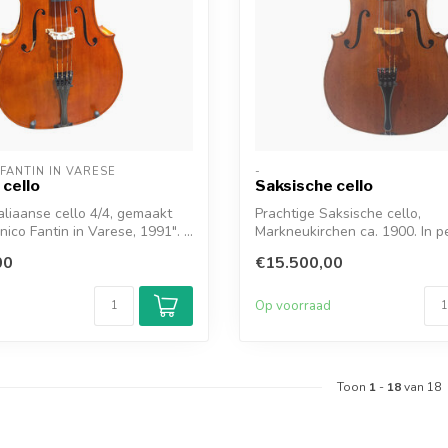
FANTIN IN VARESE
-
 cello
Saksische cello
taliaanse cello 4/4, gemaakt
Prachtige Saksische cello,
co Fantin in Varese, 1991". ...
Markneukirchen ca. 1900. In p
staat, goudgele ...
00
€15.500,00
d
Op voorraad
Toon
1
-
18
van 18