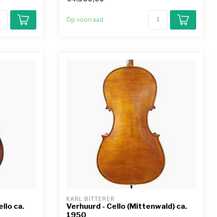
Op voorraad
KARL BITTERER
llo ca.
Verhuurd - Cello (Mittenwald) ca.
1950