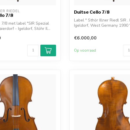
NER RIEDEL
Duitse Cello 7/8
llo 7/8
Label " Sthör Illner Riedl SIR .
o 7/8 met label "SIR Spezial
Igeldorf, West Germany 1990 
erdorf - Igeldorf, Stöhr Il...
0
€6.000,00
d
Op voorraad