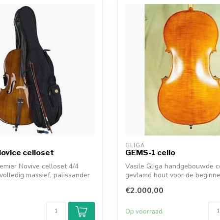
GLIGA
ovice celloset
GEMS-1 cello
mier Novive celloset 4/4
Vasile Gliga handgebouwde c
 volledig massief, palissander
gevlamd hout voor de beginn
gevorderd...
€2.000,00
d
Op voorraad