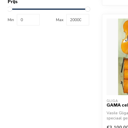
Prijs
Min
Max
GLIGA
GAMA cel
Vasile Gli
speciaal ge
zeer...
€3.100,0