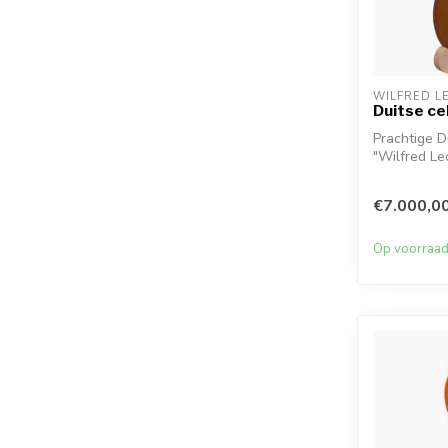
WILFRED L
Duitse ce
Prachtige D
"Wilfred Le
Wil...
€7.000,0
Op voorraa