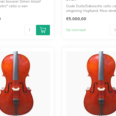
 van bouwer Simon József
tro" cello is een
Oude Duits/Saksische cello c
de cel...
omgeving Vogtland. Mooi donk
en v...
0
€5.000,00
d
Op voorraad