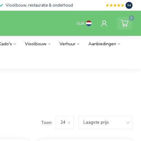
Vioolbouw, restauratie & onderhoud
9.4
0
EUR
Kado's
Vioolbouw
Verhuur
Aanbiedingen
Toon: