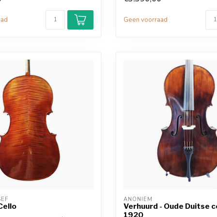
aad
Geen voorraad
SEF
ANONIEM
Cello
Verhuurd - Oude Duitse ce
1920