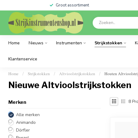
Groot assortiment
Home
Nieuws
Instrumenten
Strijkstokken
K
Klantenservice
Home
Strijkstokken
Altvioolstrijkstokken
Houten Altvioolstr
/
/
/
Nieuwe Altvioolstrijkstokken
8
Pro
Merken
Alle merken
Animando
Dörfler
Penzel