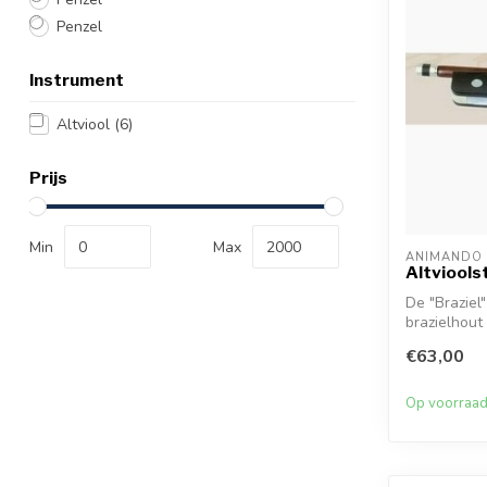
Penzel
Instrument
Altviool
(6)
Prijs
Min
Max
ANIMANDO
Altviools
De "Braziel"
brazielhout
€63,00
Op voorraa