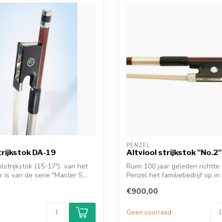
PENZEL
trijkstok DA-19
Altviool strijkstok "No.2"
olstrijkstok (15-17") van het
Ruim 100 jaar geleden richtte
 is van de serie "Master S...
Penzel het familiebedrijf op in E
€900,00
d
Geen voorraad