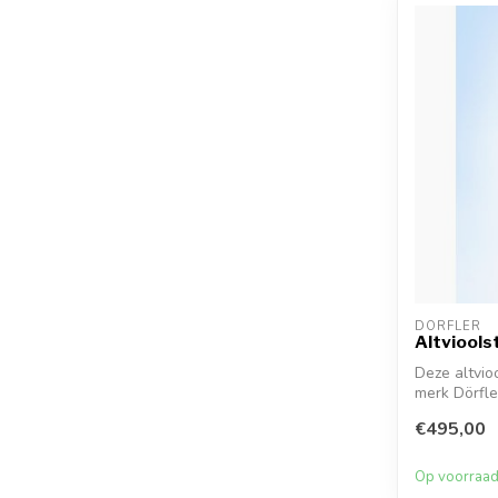
DÖRFLER
Altviools
Deze altvio
merk Dörfler
€495,00
Op voorraa