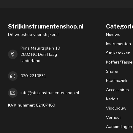
Strijkinstrumentenshop.nl
Categori
Dé webshop voor strijkers!
Nieuws
Instrumenten
Prins Mauritsplein 19
Strijkstokken
2582 NC Den Haag
Nederland
Koffers/Tasse
Snaren
070-2210831
Bladmuziek
Accessoires
info@strijkinstrumentenshop.nl
Kado's
KVK nummer:
82407460
Vioolbouw
Verhuur
Aanbiedingen