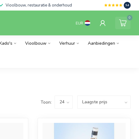
Vioolbouw, restauratie & onderhoud
9.4
0
EUR
Kado's
Vioolbouw
Verhuur
Aanbiedingen
Toon: