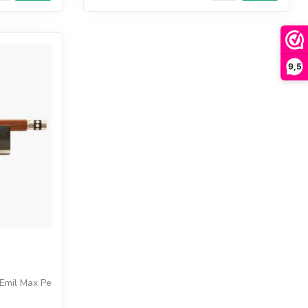
9,5
mil Max Penzel het familiebedrijf op in Erlbach, ...