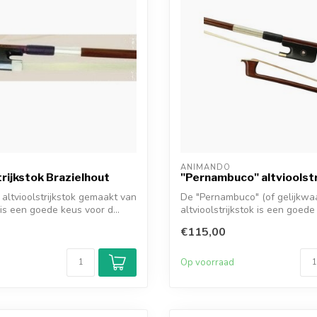
ANIMANDO
trijkstok Brazielhout
"Pernambuco" altvioolstr
 altvioolstrijkstok gemaakt van
De "Pernambuco" (of gelijkwaa
 is een goede keus voor d...
altvioolstrijkstok is een goed
de ...
€115,00
d
Op voorraad