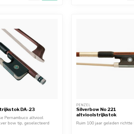
PENZEL
strijkstok DA-23
Silverbow No 221
altvioolstrijkstok
se Pernambuco altviool
zilver bow tip, geselecteerd
Ruim 100 jaar geleden richtte E