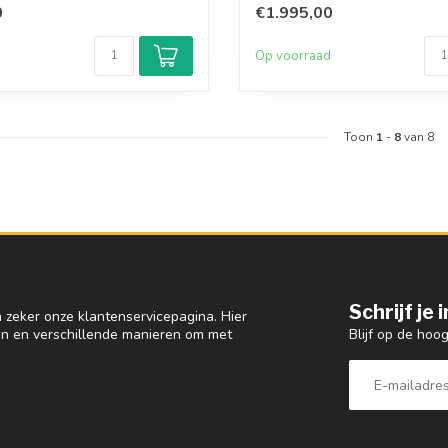
0
€1.995,00
d
Op voorraad
Toon
1
-
8
van 8
Schrijf je
 zeker onze klantenservicepagina. Hier
Blijf op de hoo
en en verschillende manieren om met