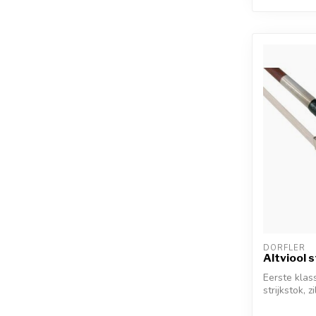
DÖRFLER
Altviool 
Eerste klas
strijkstok, 
ebben...