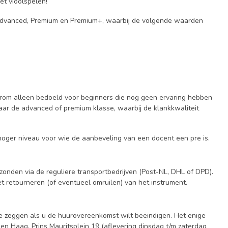
et vioolspelen!
t, Advanced, Premium en Premium+, waarbij de volgende waarden
arom alleen bedoeld voor beginners die nog geen ervaring hebben
aar de advanced of premium klasse, waarbij de klankkwaliteit
 hoger niveau voor wie de aanbeveling van een docent een pre is.
rzonden via de reguliere transportbedrijven (Post-NL, DHL of DPD).
 retourneren (of eventueel omruilen) van het instrument.
 te zeggen als u de huurovereenkomst wilt beëindigen. Het enige
en Haag, Prins Mauritsplein 19 (aflevering dinsdag t/m zaterdag