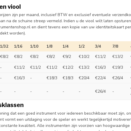
en viool
rijzen zijn per maand, inclusief BTW en exclusief eventuele verzendk
aan na de schuine streep vermeld. Indien u de viool wilt laten opsturen
trumentenshop.nl en dient tevens een kopie van uw identiteitskaart pe
edekt worden).
1/32
1/16
1/10
1/8
1/4
1/2
3/4
7/8
€8/2
€8/2
€8/2
€8/2
€9/2
€10/2
€11/2
€13/2
-
€11/2
€11/2
€11/2
€12/2
€13/2
€16/3
€19/3
-
€16/3
-
€18/3
€18/3
€20/4
€22/4
€26/4
-
-
-
-
-
-
€26/4
-
tsklassen
ening dat een goed instrument voor iedereen beschikbaar moet zijn, on
nt vormt een uitdaging voor de speler en werkt tegelijkertijd motive
constante kwaliteit. Alle instrumenten zijn voorzien van hoogwaardi