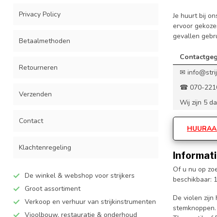
Privacy Policy
Je huurt bij o
ervoor gekoze
gevallen gebr
Betaalmethoden
Contactge
Retourneren
✉
info@stri
☎ 070-221
Verzenden
Wij zijn 5 
Contact
HUURAA
Klachtenregeling
Informati
Of u nu op zo
De winkel & webshop voor strijkers
beschikbaar: 1
Groot assortiment
De violen zij
Verkoop en verhuur van strijkinstrumenten
stemknoppen. 
Vioolbouw, restauratie & onderhoud