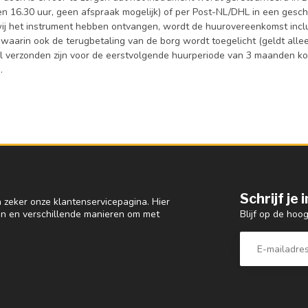
en 16.30 uur, geen afspraak mogelijk) of per Post-NL/DHL in een ges
ij het instrument hebben ontvangen, wordt de huurovereenkomst inclu
 waarin ook de terugbetaling van de borg wordt toegelicht (geldt allee
al verzonden zijn voor de eerstvolgende huurperiode van 3 maanden kom
.
Schrijf je
 zeker onze klantenservicepagina. Hier
Blijf op de hoo
en en verschillende manieren om met