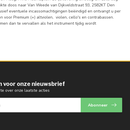
chikte doos naar Van Weede van Dijkveldstraat 93, 2582KT Den
sief eventuele incassomachtigingen beëindigd en ontvangt u per
n voor Premium (+) altviolen, violen, cello's en contrabassen.
en dan te vervallen als het instrument tijdig wordt
 in voor onze nieuwsbrief
gte over onze laatste acties
Abonneer