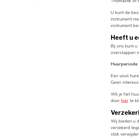
Thomastik of 
U kunt de bes
instrument nie
instrument bes
Heeft u 
Bij ons kunt 
overstappen n
Huurperiode
Een viool hure
Geen interess
Wil je het hu
door
hier
te kl
Verzeker
Wij bieden u d
verzekerd teg
stok verwijder