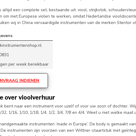
ns altijd een complete set, bestaande uit: viool, strijkstok, schouderst
n om met Europese violen te werken, omdat Nederlandse viooldocenten
uiken wij in China vervaardigde instrumenten van de merken Stentor o
gevens
jkinstrumentenshop.nl
0831
dagen per week bereikbaar
NVRAAG INDIENEN
e over vioolverhuur
ek bent naar een instrument voor uzelf of voor uw zoon of dochter. Wi
/32, 1/16, 1/10, 1/18, 1/4, 1/2, 3/4, 7/8 en 4/4. Weet u niet welke maat 
n handgemaakte instrumenten ‘made in Europe’. De body is gemaakt va
De instrumenten zijn voorzien van een Wittner-staartstuk met geïnte