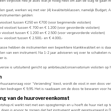
een strijkstok heb je alles wat je nodig hebt om aan de slag te gaan m
olen gaat, werken wij met vier (4) kwaliteitsklassen, namelijk Budge
 instrumenten gelden:
vioolset tussen €250 en €700 (voor beginnende violisten)
d vioolset tussen € 700 en € 1.200 (voor gevorderde violisten)
 vioolset tussen € 1.200 en € 2.500 (voor vergevorderde violisten)
+ vioolset tussen € 2.500,- en € 4.000,-
lasse hebben de instrumenten een beperktere klankkwaliteit en is da
len van een instrument. Na 1-2 jaar adviseren wij over te schakelen n
ter is.
rsie is uitsluitend gericht op ambitieuze/conservatorium violisten op
n
erhuuraanvraag voor “Verzending” kiest, wordt de viool in een doos ve
ten bedragen € 9,95. Het is raadzaam om de doos te bewaren voor het
ing van de huurovereenkomst
entshop.nl werkt niet met een opzegtermijn en u hoeft de huur niet op
 doen is ervoor te zorgen dat het instrument wordt geretourneerd in D