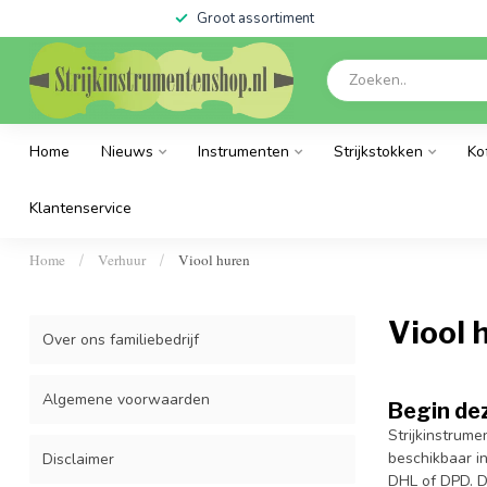
Groot assortiment
Home
Nieuws
Instrumenten
Strijkstokken
Ko
Klantenservice
Home
Verhuur
Viool huren
/
/
Viool 
Over ons familiebedrijf
Algemene voorwaarden
Begin dez
Strijkinstrume
beschikbaar in
Disclaimer
DHL of DPD. De