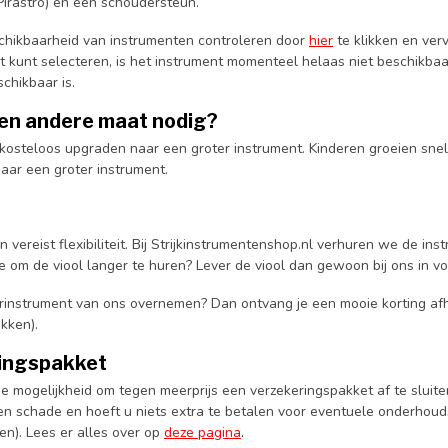
Pirastro) en een schoudersteun.
chikbaarheid van instrumenten controleren door
hier
te klikken en ver
t kunt selecteren, is het instrument momenteel helaas niet beschikbaa
chikbaar is.
een andere maat nodig?
u kosteloos upgraden naar een groter instrument. Kinderen groeien sn
aar een groter instrument.
n vereist flexibiliteit. Bij Strijkinstrumentenshop.nl verhuren we de 
e om de viool langer te huren? Lever de viool dan gewoon bij ons in 
urinstrument van ons overnemen? Dan ontvang je een mooie korting af
ikken).
ingspakket
e mogelijkheid om tegen meerprijs een verzekeringspakket af te sluiten
en schade en hoeft u niets extra te betalen voor eventuele onderho
en). Lees er alles over op
deze pagina
.