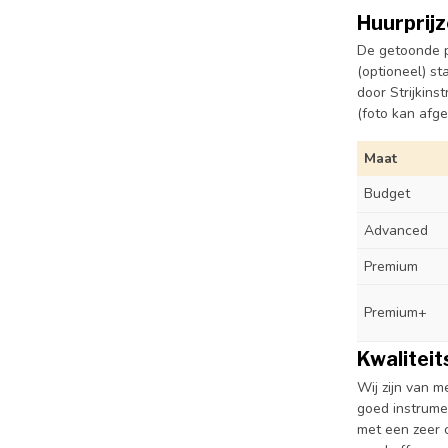
Huurprijz
De getoonde p
(optioneel) st
door Strijkins
(foto kan afg
Maat
Budget
Advanced
Premium
Premium+
Kwalitei
Wij zijn van m
goed instrume
met een zeer 