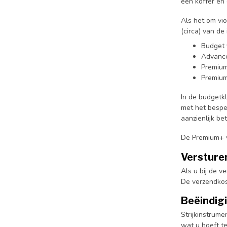
een koffer en 
Als het om vi
(circa) van de
Budget 
Advance
Premium
Premium
In de budgetk
met het bespe
aanzienlijk be
De Premium+ ve
Versture
Als u bij de v
De verzendkos
Beëindig
Strijkinstrum
wat u hoeft te