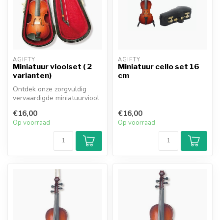
AGIFTY
AGIFTY
Miniatuur vioolset ( 2
Miniatuur cello set 16
varianten)
cm
Ontdek onze zorgvuldig
vervaardigde miniatuurviool
in een doos met strijkstok,
€16,00
€16,00
e...
Op voorraad
Op voorraad