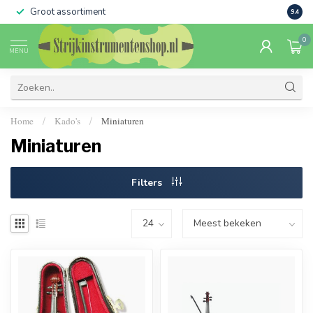
Groot assortiment
Verko
9.4
0
MENU
Home
Kado's
Miniaturen
/
/
Miniaturen
Filters