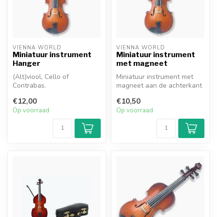
VIENNA WORLD
VIENNA WORLD
Miniatuur instrument
Miniatuur instrument
Hanger
met magneet
(Alt)viool, Cello of
Miniatuur instrument met
Contrabas.
magneet aan de achterkant
om op te hangen (10x3cm).
€12,00
€10,50
Kie...
Op voorraad
Op voorraad