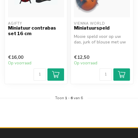
AGIFTY
VIENNA WORLD
Miniatuur contrabas
Miniatuurspeld
set 16 cm
Mooie speld voor op uw
das, jurk of blouse met uw
instrument. Kies (Alt)viool,
C...
€16,00
€12,50
Op voorraad
Op voorraad
Toon
1
-
6
van 6