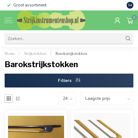
Groot assortiment
Verko
9.4
0
MENU
Home
Strijkstokken
Barokstrijkstokken
/
/
Barokstrijkstokken
Filters