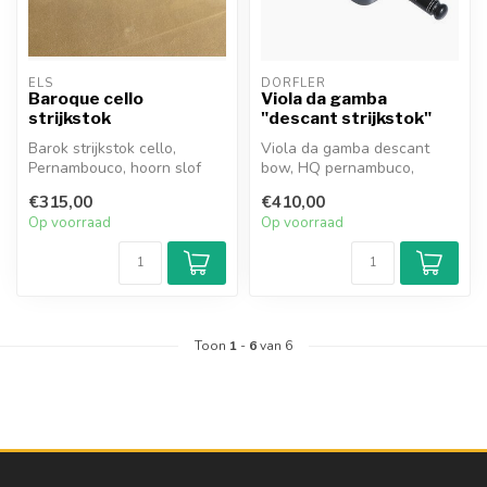
ELS
DÖRFLER
Baroque cello
Viola da gamba
strijkstok
"descant strijkstok"
Barok strijkstok cello,
Viola da gamba descant
Pernambouco, hoorn slof
bow, HQ pernambuco,
and head plate.
ebony slof, octagonal, 65,5
€315,00
€410,00
cm totale...
Op voorraad
Op voorraad
Toon
1
-
6
van 6