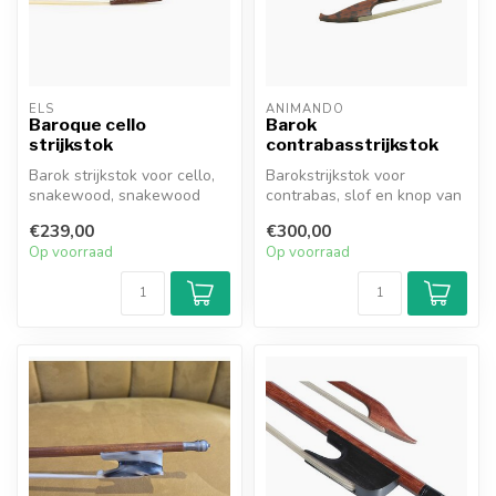
ELS
ANIMANDO
Baroque cello
Barok
strijkstok
contrabasstrijkstok
Barok strijkstok voor cello,
Barokstrijkstok voor
snakewood, snakewood
contrabas, slof en knop van
slof and button.
slangenhout. Kiezen tussen
€239,00
€300,00
Fran...
Op voorraad
Op voorraad