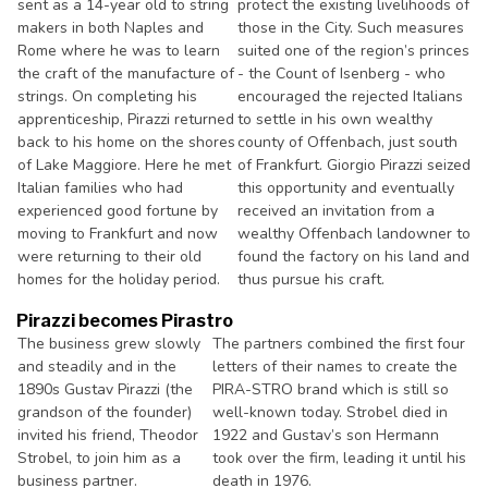
sent as a 14-year old to string
protect the existing livelihoods of
makers in both Naples and
those in the City. Such measures
Rome where he was to learn
suited one of the region’s princes
the craft of the manufacture of
- the Count of Isenberg - who
strings. On completing his
encouraged the rejected Italians
apprenticeship, Pirazzi returned
to settle in his own wealthy
back to his home on the shores
county of Offenbach, just south
of Lake Maggiore. Here he met
of Frankfurt. Giorgio Pirazzi seized
Italian families who had
this opportunity and eventually
experienced good fortune by
received an invitation from a
moving to Frankfurt and now
wealthy Offenbach landowner to
were returning to their old
found the factory on his land and
homes for the holiday period.
thus pursue his craft.
Pirazzi becomes Pirastro
The business grew slowly
The partners combined the first four
and steadily and in the
letters of their names to create the
1890s Gustav Pirazzi (the
PIRA-STRO brand which is still so
grandson of the founder)
well-known today. Strobel died in
invited his friend, Theodor
1922 and Gustav’s son Hermann
Strobel, to join him as a
took over the firm, leading it until his
business partner.
death in 1976.