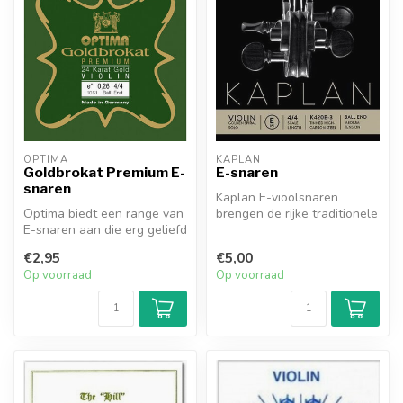
OPTIMA
KAPLAN
Goldbrokat Premium E-
E-snaren
snaren
Kaplan E-vioolsnaren
Optima biedt een range van
brengen de rijke traditionele
E-snaren aan die erg geliefd
klank, die van hoge
zijn onder de violisten.
kwaliteit...
€2,95
€5,00
Op voorraad
Op voorraad