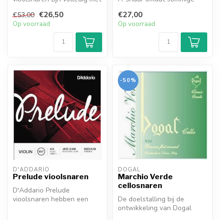
de hand geproduceerd
violen niet goed klinken met
€26,50
€27,00
€53,00
in de Venetia...
synt...
Op voorraad
Op voorraad
-50%
D'ADDARIO
DOGAL
Prelude vioolsnaren
Marchio Verde
cellosnaren
D'Addario Prelude
vioolsnaren hebben een
De doelstalling bij de
solide stalen snaarkern met
ontwikkeling van Dogal
alu/nikkel ...
Marchio Verde