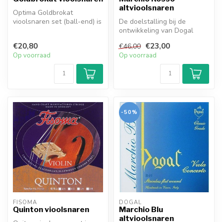
altvioolsnaren
Optima Goldbrokat
vioolsnaren set (ball-end) is
De doelstalling bij de
een voordelige keuze voor
ontwikkeling van Dogal
beginn...
Marchio Rosso
€20,80
€23,00
€46,00
altvioolsnaren was o...
Op voorraad
Op voorraad
-50%
FISOMA
DOGAL
Quinton vioolsnaren
Marchio Blu
altvioolsnaren