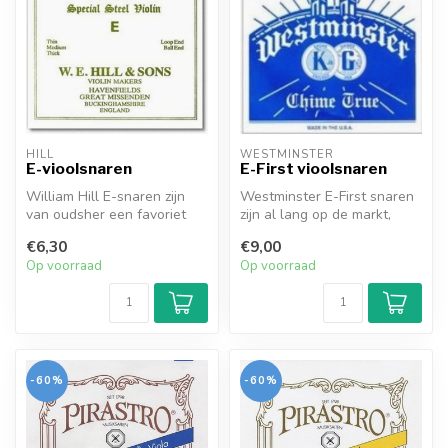
HILL
WESTMINSTER
E-vioolsnaren
E-First vioolsnaren
William Hill E-snaren zijn
Westminster E-First snaren
van oudsher een favoriet
zijn al lang op de markt,
van veel (professionele)
echter nog steeds erg
€6,30
€9,00
vio...
popul...
Op voorraad
Op voorraad
-60%
-60%