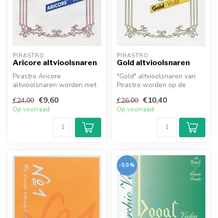
PIRASTRO
PIRASTRO
Aricore altvioolsnaren
Gold altvioolsnaren
Pirastro Aricore
"Gold" altvioolsnaren van
altvioolsnaren worden niet
Pirastro worden op de
langer door Pirastro
traditionele wijze met de
€9,60
€10,40
€24,00
€26,00
gefabriceerd. E...
hand g...
Op voorraad
Op voorraad
-50%