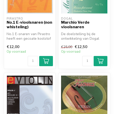
PIRASTRO
DOGAL
No.1 E-vioolsnaren (non
Marchio Verde
whisteling)
vioolsnaren
No.1 E-snaren van Pirastro
De doelstelling bij de
heeft een gecoate koolstof
ontwikkeling van Dogal
stalen kern met een hoge t...
Marchio Verde
€12,00
€12,50
€25,00
vioolsnaren was om e...
Op voorraad
Op voorraad