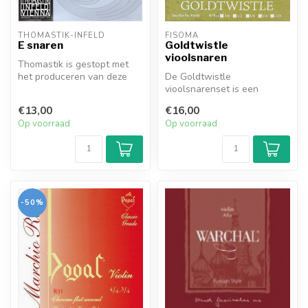
THOMASTIK-INFELD
FISOMA
E snaren
Goldtwistle
vioolsnaren
Thomastik is gestopt met
het produceren van deze
De Goldtwistle
snaren. Er zijn nog enkele
vioolsnarenset is een
type...
voordelige keuze voor
€13,00
€16,00
beginnende violisten.
Op voorraad
Op voorraad
-50%