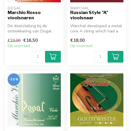
DOGAL
WARCHAL
Marchio Rosso
Russian Style "A"
vioolsnaren
vioolsnaar
De doelstalling bij de
Warchal developed a metal
ontwikkeling van Dogal
core A string which had a
Marchio Rosso
trouble-free response, but
€16,50
€18,00
€33,00
vioolsnaren was om e...
w...
Op voorraad
Op voorraad
-50%