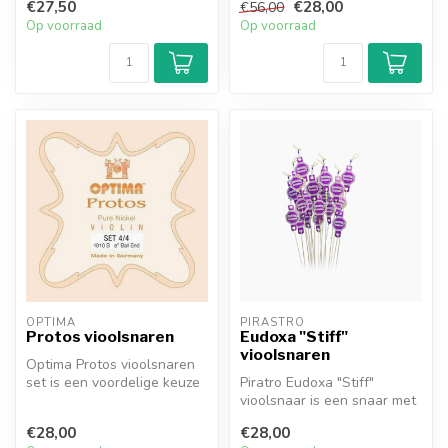
€27,50
€28,00
€56,00
cellosnaren was om e...
Op voorraad
Op voorraad
OPTIMA
PIRASTRO
Protos vioolsnaren
Eudoxa "Stiff"
vioolsnaren
Optima Protos vioolsnaren
set is een voordelige keuze
Piratro Eudoxa "Stiff"
voor beginnende violisten.
vioolsnaar is een snaar met
een darm kern, omwonden
€28,00
€28,00
met e...