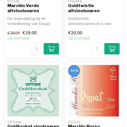
DOGAL
FISOMA
Marchio Verde
Goldtwistle
altvioolsnaren
altvioolsnaren
De doelstalling bij de
Goldtwistle
ontwikkeling van Dogal
altvioolsnarenset is een
Marchio Verde
voordelige keuze voor
€19,00
€20,00
€38,00
altvioolsnaren was o...
beginnende altviolist...
Op voorraad
Op voorraad
-50%
OPTIMA
DOGAL
Goldbrokat vioolsnaren
Marchio Rosso