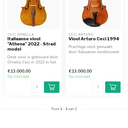
CECI ORNELLA
CECI ARTURO
Italiaanse viool
Viool Arturo Ceci 1994
"Athena" 2022 - Strad
Prachtige viool gemaakt
model
door Italiaanse vioolbouwer
Deze viool is gebouwd door
ARTURO CECI in Bari 1994.
Ornella Ceci in 2022 in het
Di...
atelier van Strijkinstrum...
€13.000,00
€13.000,00
Op voorraad
Op voorraad
Toon
1
-
2
van 2