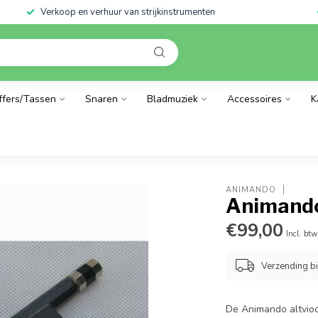
Verkoop en verhuur van strijkinstrumenten
ffers/Tassen
Snaren
Bladmuziek
Accessoires
K
ANIMANDO
Animando
€99,00
Incl. btw
Verzending b
De Animando altvioo