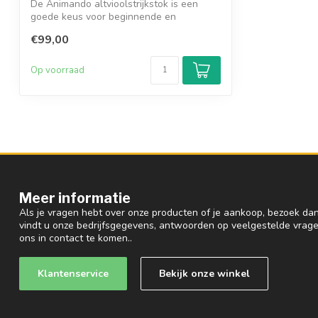
De Animando altvioolstrijkstok is een
goede keus voor beginnende en
gevorderde s...
€99,00
Op voorraad
Meer informatie
Als je vragen hebt over onze producten of je aankoop, bezoek dan
vindt u onze bedrijfsgegevens, antwoorden op veelgestelde vrag
ons in contact te komen..
Klantenservice
Bekijk onze winkel