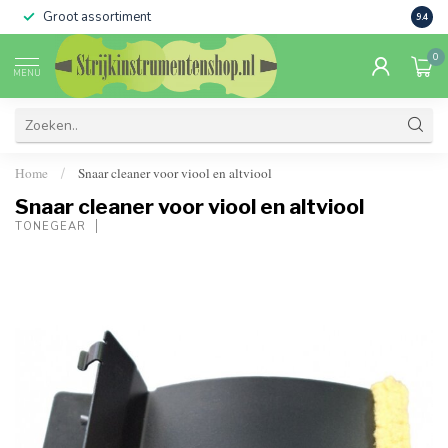
Groot assortiment
Verko
9.4
0
MENU
Home
Snaar cleaner voor viool en altviool
/
Snaar cleaner voor viool en altviool
TONEGEAR