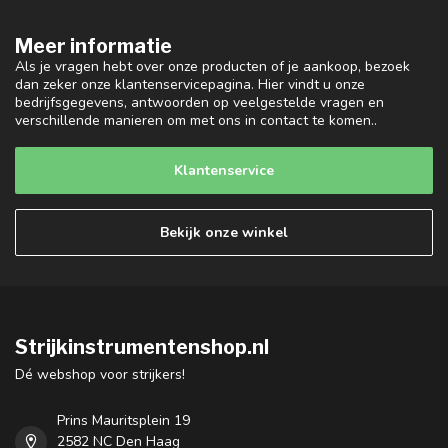
TONEGEAR
Snaar cleaner
Small, practical and very
useful, a "must have" in
every violin or viola case! S...
€17,00
Op voorraad
Schrijf je in voor onze nieuwsbrief
Blijf op de hoogte over onze laatste acties