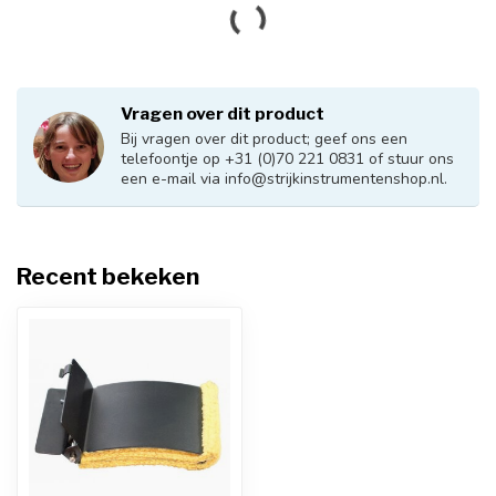
HILL
Stemsleutel pasta
€13,00
Op voorraad
VIOL
Lak cleaner
€12,00
Op voorraad
DÖRFLER
Woodbalm voor strijkstok
€12,00
onderhoud
Op voorraad
BOSTON
Poetsdoek
€5,00
Op voorraad
HILL
Original cleaning polish
€12,00
Op voorraad