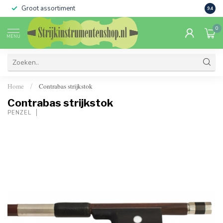
Groot assortiment
Verko
9.4
0
MENU
Home
Contrabas strijkstok
/
Contrabas strijkstok
PENZEL