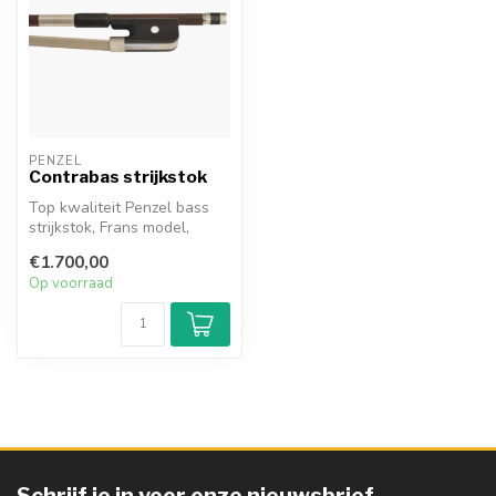
PENZEL
Contrabas strijkstok
Top kwaliteit Penzel bass
strijkstok, Frans model,
zilver, 1A-stick van
€1.700,00
geselect...
Op voorraad