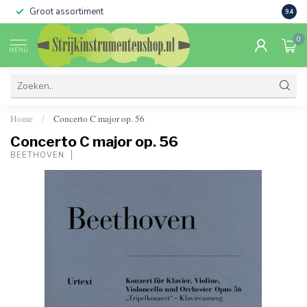
Groot assortiment
Verko
9.4
0
MENU
Home
Concerto C major op. 56
/
Concerto C major op. 56
BEETHOVEN