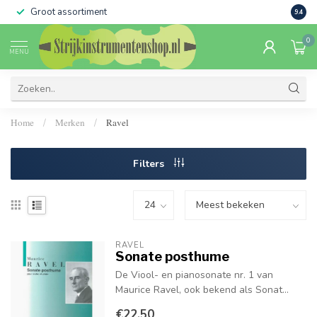
Groot assortiment
Verko
9.4
0
MENU
Home
Merken
Ravel
/
/
Filters
RAVEL
Sonate posthume
De Viool- en pianosonate nr. 1 van
Maurice Ravel, ook bekend als Sonat...
€22,50