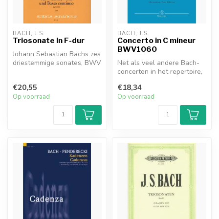
BACH, J.S.
BACH, J.S.
Triosonate In F-dur
Concerto in C mineur
BWV1060
Johann Sebastian Bachs zes
driestemmige sonates, BWV
Net als veel andere Bach-
525-530, beter bekend als
concerten in het repertoire,
o...
is het Concerto in c-mineu...
€20,55
€18,34
Op voorraad
Op voorraad