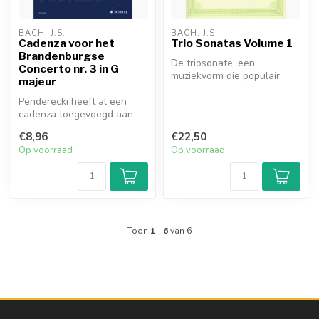
BACH, J.S.
BACH, J.S.
Cadenza voor het
Trio Sonatas Volume 1
Brandenburgse
De triosonate, een
Concerto nr. 3 in G
muziekvorm die populair
majeur
was in de 17e en vroege
Penderecki heeft al een
18e eeuw, wer...
cadenza toegevoegd aan
Haydns Trompetconcert in
€8,96
€22,50
onze suc...
Op voorraad
Op voorraad
Toon
1
-
6
van 6