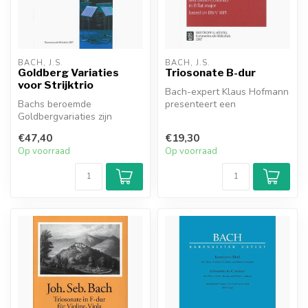
BACH, J.S.
BACH, J.S.
Goldberg Variaties
Triosonate B-dur
voor Strijktrio
Bach-expert Klaus Hofmann
Bachs beroemde
presenteert een
Goldbergvariaties zijn
waardevolle aanvulling op
hoofdzakelijk in drie delen
het Bach-rep...
€47,40
€19,30
uitgewerkt. De...
Op voorraad
Op voorraad