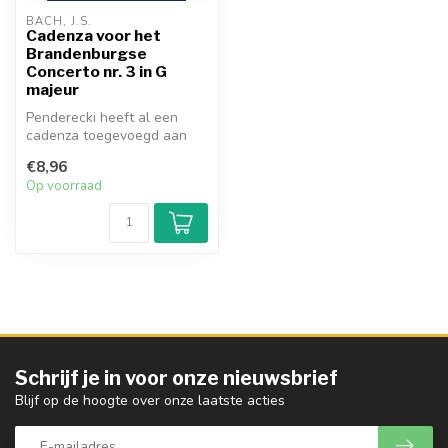
BACH, J.S.
Cadenza voor het
Brandenburgse
Concerto nr. 3 in G
majeur
Penderecki heeft al een
cadenza toegevoegd aan
Haydns Trompetconcert in
€8,96
onze suc...
Op voorraad
Schrijf je in voor onze nieuwsbrief
Blijf op de hoogte over onze laatste acties