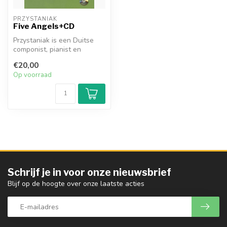
PRZYSTANIAK
Five Angels+CD
Przystaniak is een Duitse
componist, pianist en
koordirigent die al meerdere
€20,00
pub...
Op voorraad
Schrijf je in voor onze nieuwsbrief
Blijf op de hoogte over onze laatste acties