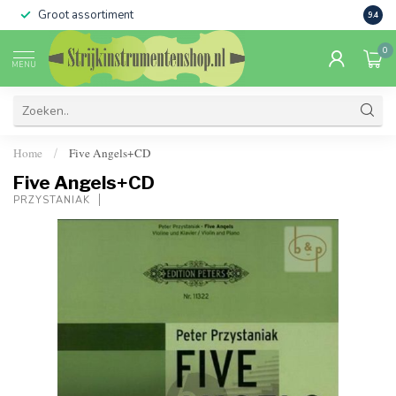
Groot assortiment
Verko
9.4
0
MENU
Home
Five Angels+CD
/
Five Angels+CD
PRZYSTANIAK