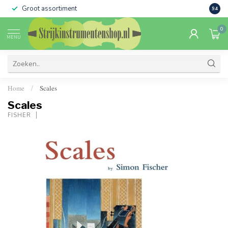
Groot assortiment
Verko
9.4
0
MENU
Home
Scales
/
Scales
FISHER