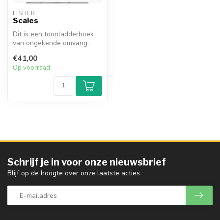
FISHER
Scales
Dit is een toonladderboek
van ongekende omvang.
Simon Fischer heeft een
€41,00
geheel n...
Op voorraad
Schrijf je in voor onze nieuwsbrief
Blijf op de hoogte over onze laatste acties