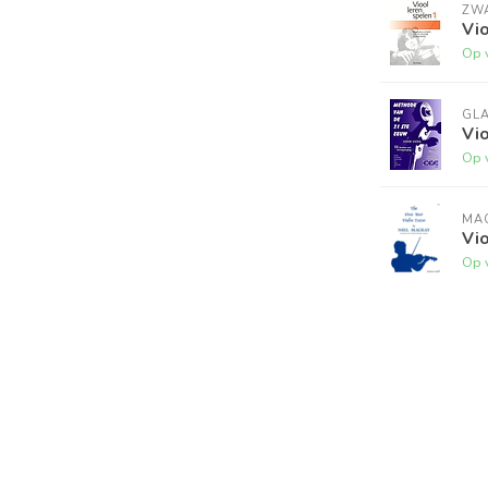
ZW
Vio
Op 
GL
Vi
Op 
MA
Vio
Op 