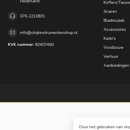
Nederland
Koffers/Tasse
Snaren
070-2210831
Bladmuziek
Accessoires
info@strijkinstrumentenshop.nl
Kado's
KVK nummer:
82407460
Vioolbouw
Verhuur
Aanbiedingen
Door het gebruiken van onz