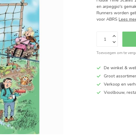
Fiddle Time Scales 
en arpeggio's gemak
Runners worden gebr
voor ABRS
Lees me
Toevoegen om te verge
De winkel & web
Groot assortime
Verkoop en verhu
Vioolbouw, rest