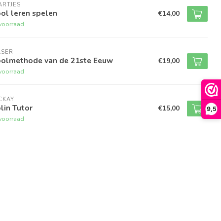
ARTJES
ol leren spelen
€14,00
voorraad
ASER
oolmethode van de 21ste Eeuw
€19,00
voorraad
CKAY
lin Tutor
€15,00
9,5
voorraad