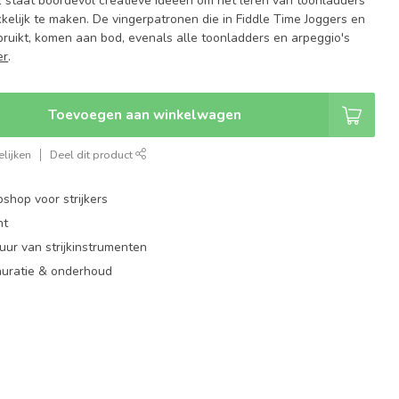
1 staat boordevol creatieve ideeën om het leren van toonladders
kelijk te maken. De vingerpatronen die in Fiddle Time Joggers en
uikt, komen aan bod, evenals alle toonladders en arpeggio's
er
.
Toevoegen aan winkelwagen
lijken
Deel dit product
shop voor strijkers
nt
ur van strijkinstrumenten
auratie & onderhoud