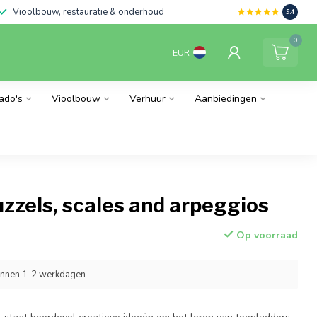
Vioolbouw, restauratie & onderhoud
9.4
0
EUR
ado's
Vioolbouw
Verhuur
Aanbiedingen
uzzels, scales and arpeggios
Op voorraad
innen 1-2 werkdagen