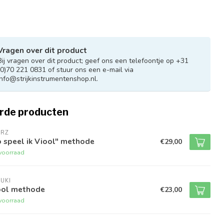
Vragen over dit product
Bij vragen over dit product; geef ons een telefoontje op +31
(0)70 221 0831 of stuur ons een e-mail via
info@strijkinstrumentenshop.nl
.
rde producten
ERZ
 speel ik Viool" methode
€29,00
voorraad
UKI
ool methode
€23,00
voorraad