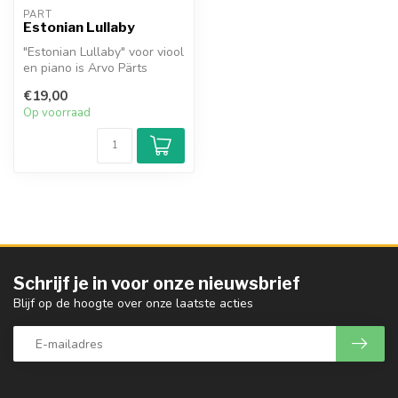
PÄRT
Estonian Lullaby
"Estonian Lullaby" voor viool
en piano is Arvo Pärts
nieuwste bewerking van dit
€19,00
...
Op voorraad
Schrijf je in voor onze nieuwsbrief
Blijf op de hoogte over onze laatste acties