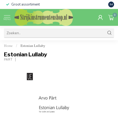
Groot assortiment
Verko
9.4
0
MENU
Home
Estonian Lullaby
/
Estonian Lullaby
PÄRT