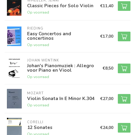
WHEELER, JENNI
Classic Pieces for Solo Violin
€11,40
Op voorraad
RIEDING
Easy Concertos and
€17,00
concertinos
Op voorraad
JOHAN WENTINK
Johan's Pianomuziek : Allegro
€8,50
voor Piano en Viool
Op voorraad
MOZART
Violin Sonata In E Minor K.304
€27,00
Op voorraad
CORELLI
12 Sonates
€24,00
Op voorraad