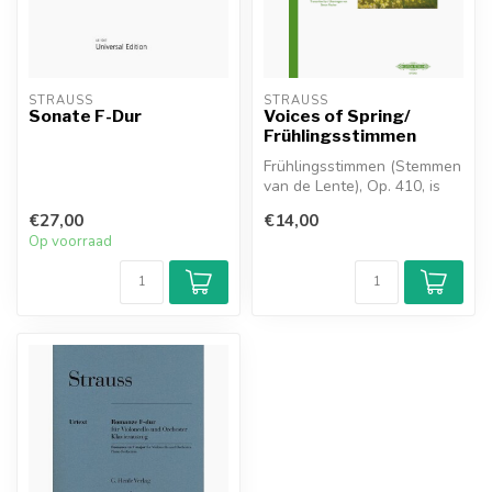
STRAUSS
STRAUSS
Sonate F-Dur
Voices of Spring/
Frühlingsstimmen
Frühlingsstimmen (Stemmen
van de Lente), Op. 410, is
een wals van Johann
€27,00
€14,00
Strauss...
Op voorraad