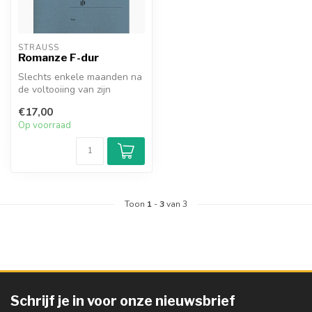
STRAUSS
Romanze F-dur
Slechts enkele maanden na
de voltooiing van zijn
Cellosonate opus 6
€17,00
componeerde ...
Op voorraad
Toon
1
-
3
van 3
Schrijf je in voor onze nieuwsbrief