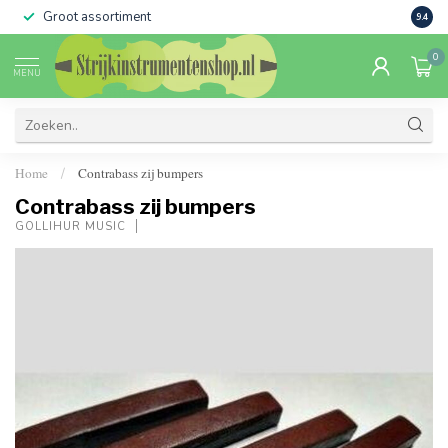
Groot assortiment
Verko
9.4
0
MENU
Home
Contrabass zij bumpers
/
Contrabass zij bumpers
GOLLIHUR MUSIC