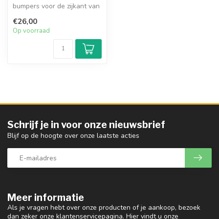
bumpers voor de zijkant van
de Contrabas. Zij
€26,00
beschermen...
Op voorraad
Schrijf je in voor onze nieuwsbrief
Blijf op de hoogte over onze laatste acties
Meer informatie
Als je vragen hebt over onze producten of je aankoop, bezoek
dan zeker onze klantenservicepagina. Hier vindt u onze