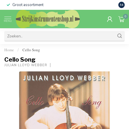
Groot assortiment
Verko
9.4
0
MENU
Home
Cello Song
/
Cello Song
JULIAN LLOYD WEBBER