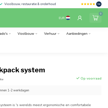
Vioolbouw, restauratie & onderhoud
9.4
0
EUR
ado's
Vioolbouw
Verhuur
Aanbiedingen
ckpack system
Op voorraad
btw
innen 1-2 werkdagen
systeem is 's werelds meest ergonomische en comfortabele