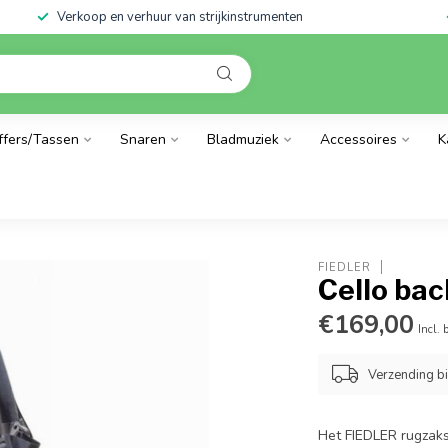
Verkoop en verhuur van strijkinstrumenten
ffers/Tassen
Snaren
Bladmuziek
Accessoires
K
FIEDLER
Cello ba
€169,00
Incl. 
Verzending b
Het FIEDLER rugzak