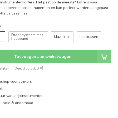
instrumentenkoffers. Het past op de meeste* koffers voor
en koperen blaasinstrumenten en kan perfect worden aangepast
otte va
Lees meer
.
*
Draagsysteem met
Muziektas
Los kussen
heupband
Toevoegen aan winkelwagen
lijken
Deel dit product
shop voor strijkers
nt
ur van strijkinstrumenten
auratie & onderhoud