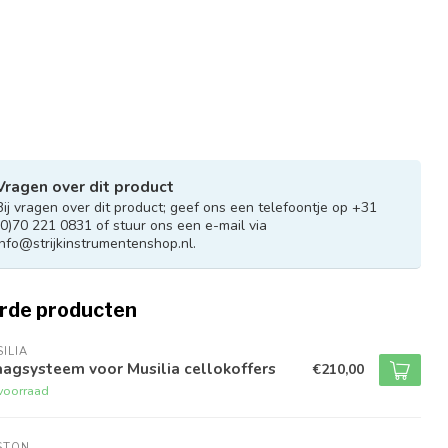
Vragen over dit product
Bij vragen over dit product; geef ons een telefoontje op +31
(0)70 221 0831 of stuur ons een e-mail via
info@strijkinstrumentenshop.nl
.
rde producten
ILIA
agsysteem voor Musilia cellokoffers
€210,00
voorraad
STON