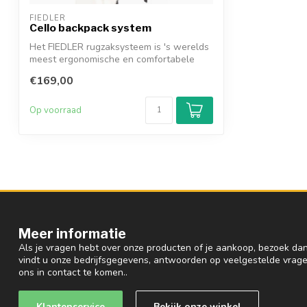
FIEDLER
Cello backpack system
Het FIEDLER rugzaksysteem is 's werelds
meest ergonomische en comfortabele
rugza...
€169,00
Op voorraad
Meer informatie
Als je vragen hebt over onze producten of je aankoop, bezoek dan
vindt u onze bedrijfsgegevens, antwoorden op veelgestelde vrag
ons in contact te komen..
Klantenservice
Bekijk onze winkel