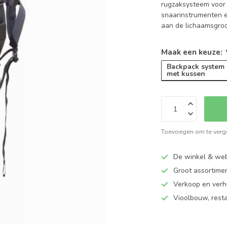
rugzaksysteem voor 
snaarinstrumenten 
aan de lichaamsgro
Maak een keuze:
Backpack system
met kussen
Toevoegen om te verge
De winkel & web
Groot assortime
Verkoop en verhu
Vioolbouw, rest