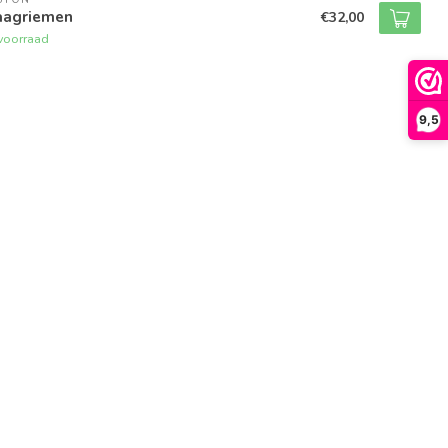
aagriemen
€32,00
voorraad
9,5