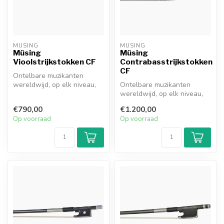
MÜSING
MÜSING
Müsing
Müsing
Vioolstrijkstokken CF
Contrabasstrijkstokken
CF
Ontelbare muzikanten
wereldwijd, op elk niveau,
Ontelbare muzikanten
hebben waarschijnlijk
wereldwijd, op elk niveau,
precies de...
hebben waarschijnlijk
€790,00
€1.200,00
precies de...
Op voorraad
Op voorraad