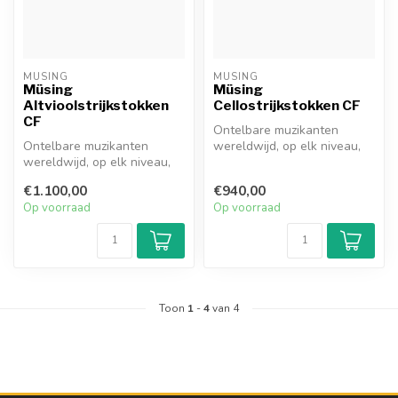
MÜSING
MÜSING
Müsing
Müsing
Altvioolstrijkstokken
Cellostrijkstokken CF
CF
Ontelbare muzikanten
Ontelbare muzikanten
wereldwijd, op elk niveau,
wereldwijd, op elk niveau,
hebben waarschijnlijk
hebben waarschijnlijk
precies de...
€1.100,00
€940,00
precies de...
Op voorraad
Op voorraad
Toon
1
-
4
van 4