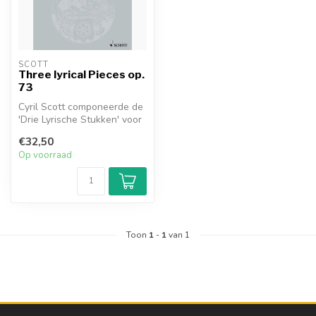
SCOTT
Three lyrical Pieces op.
73
Cyril Scott componeerde de
'Drie Lyrische Stukken' voor
viool en piano aan het b...
€32,50
Op voorraad
Toon
1
-
1
van 1