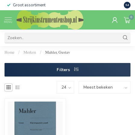
Groot assortiment
Verko
9.4
0
MENU
Home
Merken
Mahler, Gustav
/
/
Filters