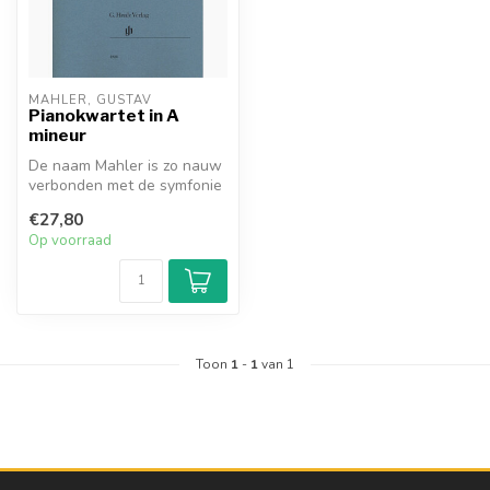
MAHLER, GUSTAV
Pianokwartet in A
mineur
De naam Mahler is zo nauw
verbonden met de symfonie
en het lied dat weinig
€27,80
beken...
Op voorraad
Toon
1
-
1
van 1