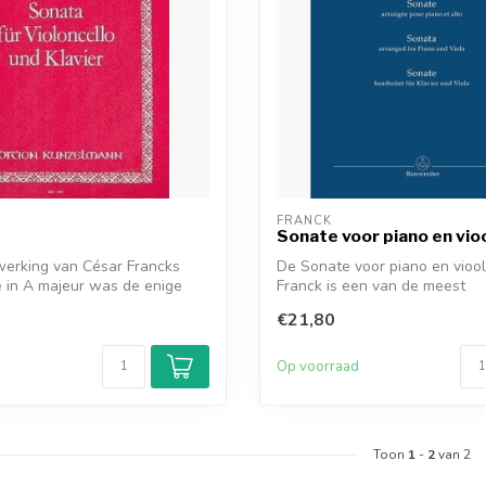
FRANCK
Sonate voor piano en vio
werking van César Francks
De Sonate voor piano en vioo
 in A majeur was de enige
Franck is een van de meest
gewaardeerde ...
€21,80
d
Op voorraad
Toon
1
-
2
van 2