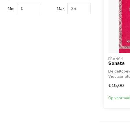
Min
Max
FRANCK
Sonata
De cellobe
Vioolsonate
alterna...
€15,00
Op voorraa