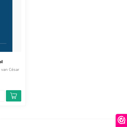
ol
l van César