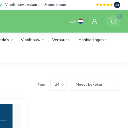
Vioolbouw, restauratie & onderhoud
9.4
0
EUR
ado's
Vioolbouw
Verhuur
Aanbiedingen
Toon: