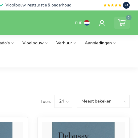
Vioolbouw, restauratie & onderhoud
9.4
0
EUR
ado's
Vioolbouw
Verhuur
Aanbiedingen
Toon: