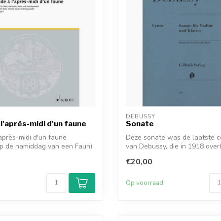
DEBUSSY
 l'après-midi d'un faune
Sonate
'après-midi d'un faune
Deze sonate was de laatste c
op de namiddag van een Faun)
van Debussy, die in 1918 over
De vioo...
€20,00
d
Op voorraad