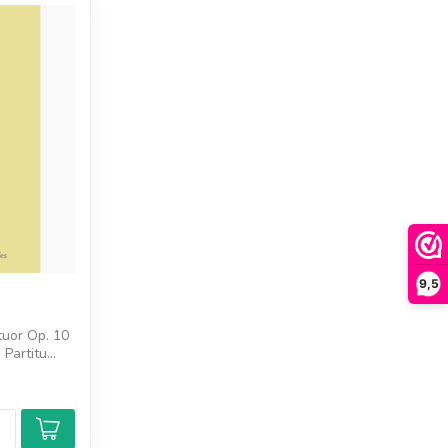
9,5
tuor Op. 10
Partitu...