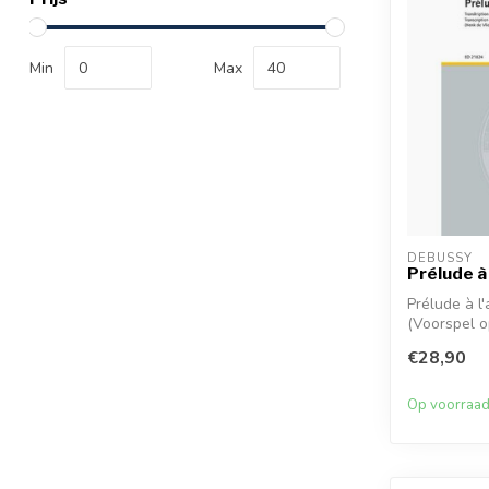
Min
Max
DEBUSSY
Prélude à
Prélude à l
(Voorspel 
is een ...
€28,90
Op voorraa