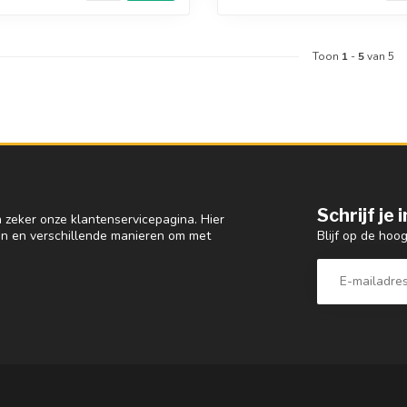
Toon
1
-
5
van 5
Schrijf je
 zeker onze klantenservicepagina. Hier
Blijf op de hoo
en en verschillende manieren om met