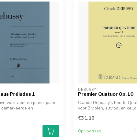
DEBUSSY
 aus Préludes 1
Premier Quatuor Op. 10
ave voor viool en piano, piano-
Claude Debussy's Eerste Qua
t gemarkeerde en
voor 2 violen, altviool en cello. 
...
€31,10
d
Op voorraad