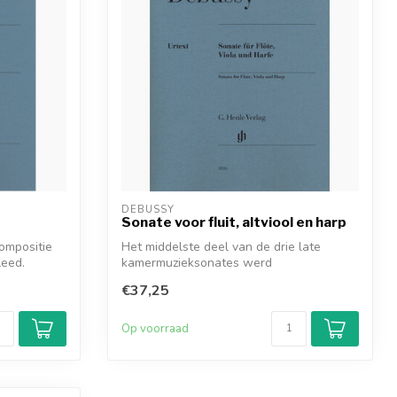
DEBUSSY
Sonate voor fluit, altviool en harp
ompositie
Het middelste deel van de drie late
leed.
kamermuzieksonates werd
gecomponeerd in het ...
€37,25
Op voorraad