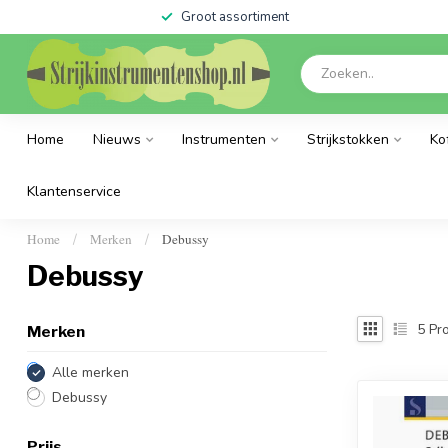
Groot assortiment
Home
Nieuws
Instrumenten
Strijkstokken
Ko
Klantenservice
Home
Merken
Debussy
/
/
Debussy
5
Pro
Merken
Alle merken
Debussy
Prijs