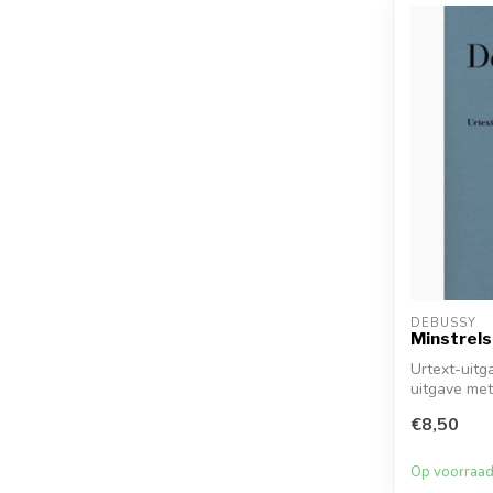
DEBUSSY
Minstrels
Urtext-uitg
uitgave me
ongemarkeer
€8,50
Op voorraa