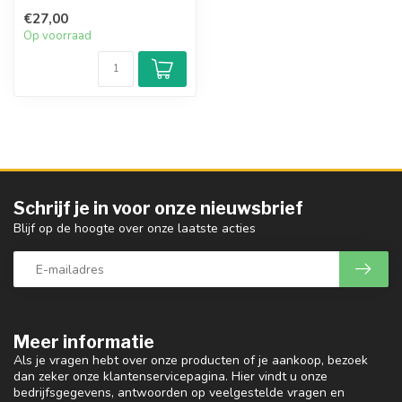
illustraties van Sir Roger
€27,00
Moore, aanteke...
Op voorraad
Schrijf je in voor onze nieuwsbrief
Blijf op de hoogte over onze laatste acties
Meer informatie
Als je vragen hebt over onze producten of je aankoop, bezoek
dan zeker onze klantenservicepagina. Hier vindt u onze
bedrijfsgegevens, antwoorden op veelgestelde vragen en