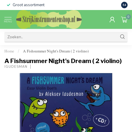
Groot assortiment
Verko
9.4
0
MENU
Home
A Fishsummer Night's Dream ( 2 violino)
/
A Fishsummer Night's Dream ( 2 violino)
IGUDESMAN