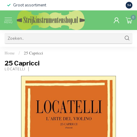
Groot assortiment
Verko
9.4
0
MENU
Home
25 Capricci
/
25 Capricci
LOCATELLI