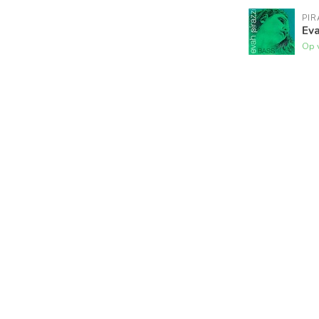
PI
Eva
Op 