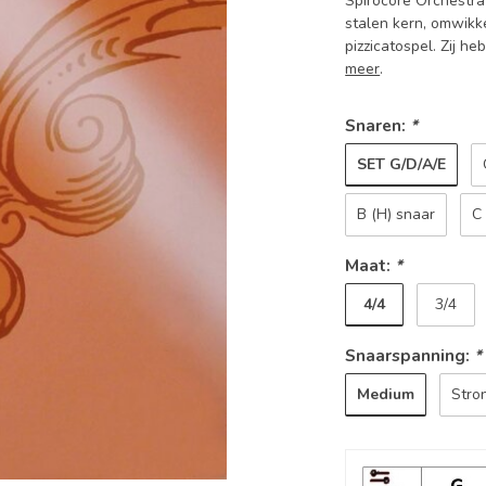
Spirocore Orchestra
stalen kern, omwikk
pizzicatospel. Zij h
meer
.
Snaren:
*
SET G/D/A/E
B (H) snaar
C
Maat:
*
4/4
3/4
Snaarspanning:
*
Medium
Stro