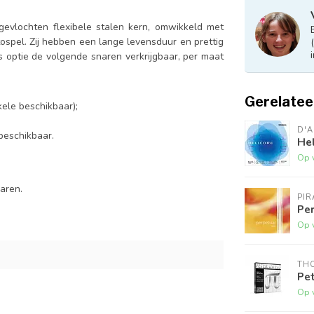
gevlochten flexibele stalen kern, omwikkeld met
tospel. Zij hebben een lange levensduur en prettig
s optie de volgende snaren verkrijgbaar, per maat
Gerelatee
ele beschikbaar);
D'
beschikbaar.
Hel
Op 
aren.
PI
Pe
Op 
THO
Pet
Op 