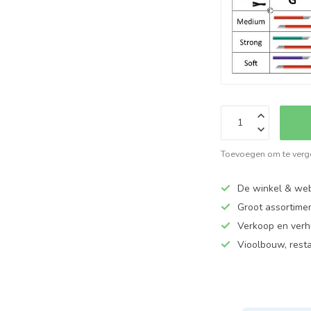
Toevoegen om te verge
De winkel & web
Groot assortime
Verkoop en verhu
Vioolbouw, rest