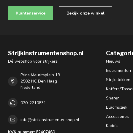
Klantenservice
Bekijk onze winkel
Strijkinstrumentenshop.nl
Categori
Dé webshop voor strijkers!
Nieuws
Instrumenten
Prins Mauritsplein 19
Strijkstokken
2582 NC Den Haag
Nederland
Koffers/Tasse
Snaren
070-2210831
Bladmuziek
Accessoires
info@strijkinstrumentenshop.nl
Kado's
KVK nummer:
82407460