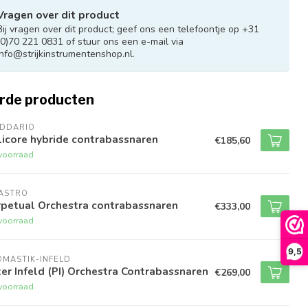
Vragen over dit product
Bij vragen over dit product; geef ons een telefoontje op +31
(0)70 221 0831 of stuur ons een e-mail via
info@strijkinstrumentenshop.nl
.
rde producten
ADDARIO
icore hybride contrabassnaren
€185,60
voorraad
RASTRO
rpetual Orchestra contrabassnaren
€333,00
voorraad
9,5
MASTIK-INFELD
er Infeld (PI) Orchestra Contrabassnaren
€269,00
voorraad