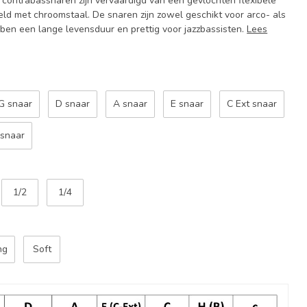
 contrabassnaren zijn vervaardigd van een gevlochten flexibele
eld met chroomstaal. De snaren zijn zowel geschikt voor arco- als
ebben een lange levensduur en prettig voor jazzbassisten.
Lees
G snaar
D snaar
A snaar
E snaar
C Ext snaar
 snaar
1/2
1/4
ng
Soft