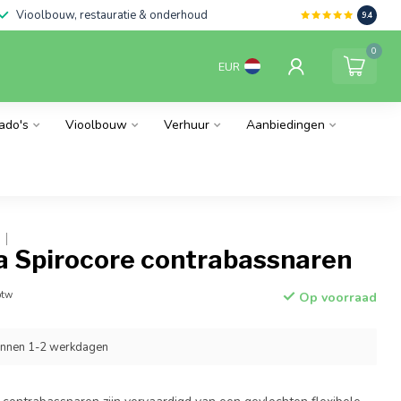
Vioolbouw, restauratie & onderhoud
9.4
0
EUR
ado's
Vioolbouw
Verhuur
Aanbiedingen
a Spirocore contrabassnaren
btw
Op voorraad
innen 1-2 werkdagen