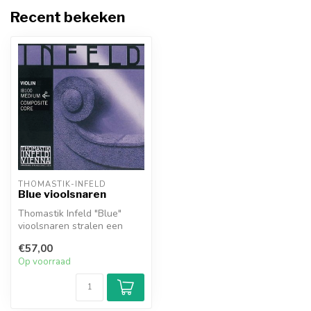
Recent bekeken
THOMASTIK-INFELD
Blue vioolsnaren
Thomastik Infeld "Blue"
vioolsnaren stralen een
krachtige en briljante klank
€57,00
uit...
Op voorraad