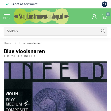
Groot assortiment
Verko
9.4
0
MENU
Home
Blue vioolsnaren
/
Blue vioolsnaren
THOMASTIK-INFELD