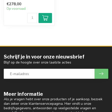
solistische stokvoering bij
€278,00
het klass...
Op voorraad
Schrijf je in voor onze nieuwsbrief
Blijf op de hoogte over onze laatste acties
Meer informatie
Als je vragen hebt over onze producten of je aankoop, bezoek
dan zeker onze klantenservicepagina. Hier vindt u onze
bedrijfsgegevens, antwoorden op veelgestelde vragen en