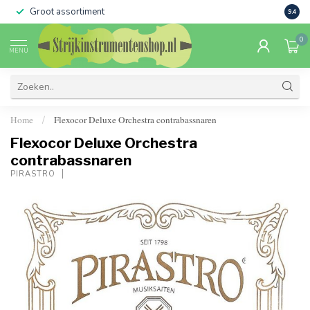
Groot assortiment
Verko
9.4
0
MENU
Home
Flexocor Deluxe Orchestra contrabassnaren
/
Flexocor Deluxe Orchestra
contrabassnaren
PIRASTRO