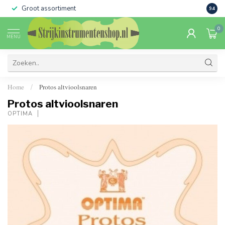
Groot assortiment
Verko
9.4
0
MENU
Home
Protos altvioolsnaren
/
Protos altvioolsnaren
OPTIMA