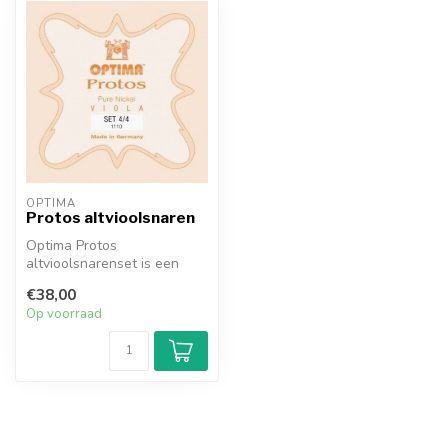
OPTIMA
Protos altvioolsnaren
Optima Protos
altvioolsnarenset is een
voordelige keuze voor
€38,00
beginnende altvioli...
Op voorraad