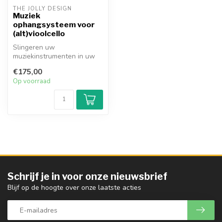
THE JOLLY DESIGN
Muziek
ophangsysteem voor
(alt)vioolcello
Slingeren uw
muziekinstrumenten in uw
woonkamer? Hang ze aan
€175,00
de muur!
Op voorraad
Lengte v...
Schrijf je in voor onze nieuwsbrief
Blijf op de hoogte over onze laatste acties