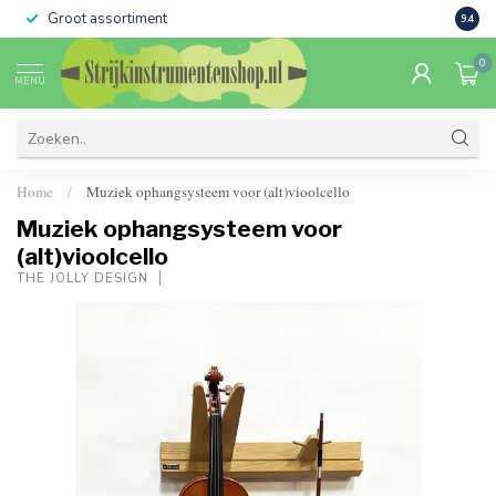
Groot assortiment
Verko
9.4
0
MENU
Home
Muziek ophangsysteem voor (alt)vioolcello
/
Muziek ophangsysteem voor
(alt)vioolcello
THE JOLLY DESIGN