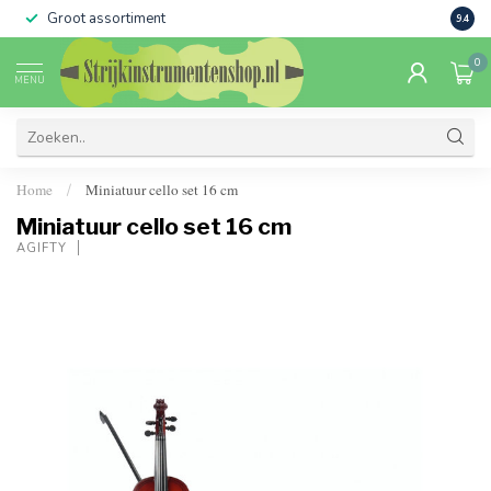
Groot assortiment
Verko
9.4
0
MENU
Home
Miniatuur cello set 16 cm
/
Miniatuur cello set 16 cm
AGIFTY