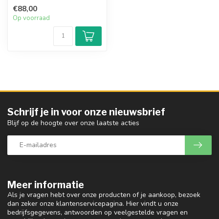
voor de veeleisende
€88,00
(semi)professione...
Op voorraad
Schrijf je in voor onze nieuwsbrief
Blijf op de hoogte over onze laatste acties
Meer informatie
Als je vragen hebt over onze producten of je aankoop, bezoek
dan zeker onze klantenservicepagina. Hier vindt u onze
bedrijfsgegevens, antwoorden op veelgestelde vragen en