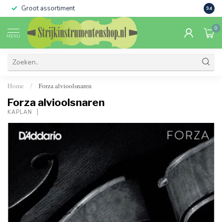
Groot assortiment
Verko
9.4
0
MENU
Home
Forza alvioolsnaren
/
Forza alvioolsnaren
KAPLAN