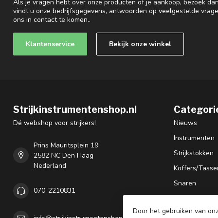
Als je vragen hebt over onze producten of je aankoop, bezoek dan
vindt u onze bedrijfsgegevens, antwoorden op veelgestelde vrag
ons in contact te komen..
Klantenservice
Bekijk onze winkel
Strijkinstrumentenshop.nl
Categori
Dé webshop voor strijkers!
Nieuws
Instrumenten
Prins Mauritsplein 19
Strijkstokken
2582 NC Den Haag
Nederland
Koffers/Tasse
Snaren
070-2210831
Bladmuziek
Door het gebruiken van onz
Accessoires