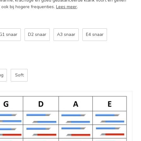
warme, krachtige en goed gebalanceerde klank voort en geven
 ook bij hogere frequenties.
Lees meer
.
G1 snaar
D2 snaar
A3 snaar
E4 snaar
ng
Soft