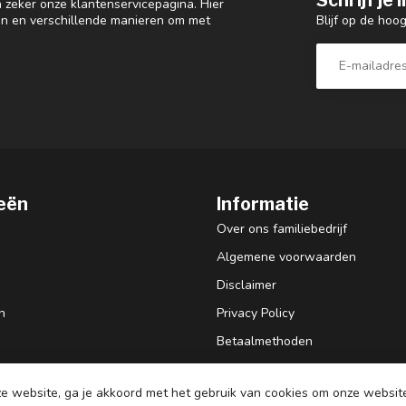
 zeker onze klantenservicepagina. Hier
Blijf op de hoo
en en verschillende manieren om met
eën
Informatie
Over ons familiebedrijf
Algemene voorwaarden
Disclaimer
n
Privacy Policy
Betaalmethoden
Retourneren
e website, ga je akkoord met het gebruik van cookies om onze websit
Verzenden