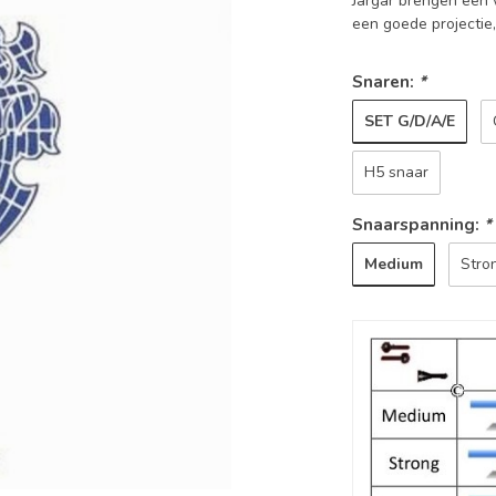
Jargar brengen een 
een goede projectie,
Snaren:
*
SET G/D/A/E
H5 snaar
Snaarspanning:
*
Medium
Stro