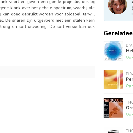
ank voort en geven een goede projectie, ook bij
ene klank over het gehele spectrum, waarbij ale
ng kan goed gebruikt worden voor solospel, terwijl
el. De snaren zijn uitgevoerd met een stalen kern
rong en soft uitvoering. De soft versie kan ook
Gerelatee
D'
Hel
Op 
PI
Pe
Op 
THO
Or
Op 
THO