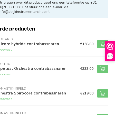
Bij vragen over dit product; geef ons een telefoontje op +31
(0)70 221 0831 of stuur ons een e-mail via
info@strijkinstrumentenshop.nl
.
rde producten
ADDARIO
icore hybride contrabassnaren
€185,60
voorraad
9,5
RASTRO
rpetual Orchestra contrabassnaren
€333,00
voorraad
MASTIK-INFELD
chestra Spirocore contrabassnaren
€219,00
voorraad
MASTIK-INFELD