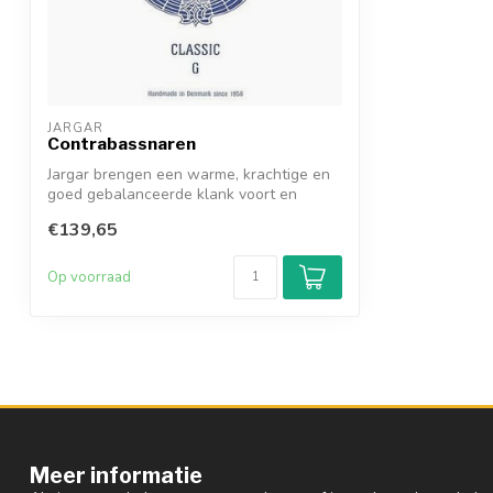
JARGAR
Contrabassnaren
Jargar brengen een warme, krachtige en
goed gebalanceerde klank voort en
geven e...
€139,65
Op voorraad
Meer informatie