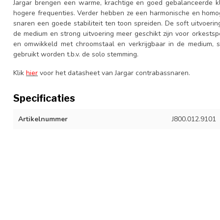
Jargar brengen een warme, krachtige en goed gebalanceerde kl
hogere frequenties. Verder hebben ze een harmonische en homog
snaren een goede stabiliteit ten toon spreiden. De soft uitvoeri
de medium en strong uitvoering meer geschikt zijn voor orkestsp
en omwikkeld met chroomstaal en verkrijgbaar in de medium, st
gebruikt worden t.b.v. de solo stemming.
Klik
hier
voor het datasheet van Jargar contrabassnaren.
Specificaties
Artikelnummer
J800.012.9101