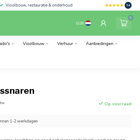
Vioolbouw, restauratie & onderhoud
9.4
0
EUR
ado's
Vioolbouw
Verhuur
Aanbiedingen
ssnaren
btw
Op voorraad
innen 1-2 werkdagen