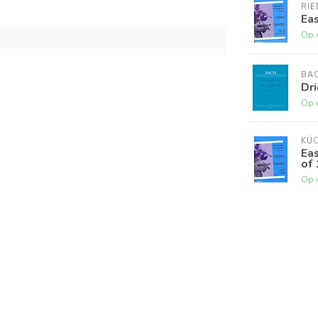
RIE
Eas
Op 
BA
Dri
Op 
KÜ
Eas
of 
Op 