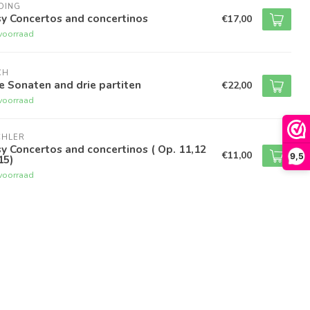
DING
y Concertos and concertinos
€17,00
voorraad
CH
e Sonaten and drie partiten
€22,00
voorraad
CHLER
y Concertos and concertinos ( Op. 11,12
€11,00
9,5
15)
voorraad