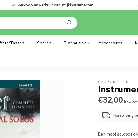
Verkoop en verhuur van strijkinstrumenten
ffers/Tassen
Snaren
Bladmuziek
Accessoires
K
HARRY POTTER
Instrumen
€32,00
Incl. btw
Verzending b
Een mooi soloboek vo