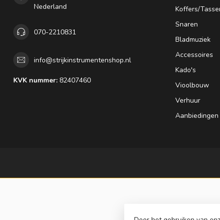
Nederland
Koffers/Tasse
Snaren
070-2210831
Bladmuziek
Accessoires
info@strijkinstrumentenshop.nl
Kado's
KVK nummer:
82407460
Vioolbouw
Verhuur
Aanbiedingen
Door het gebruiken van onz