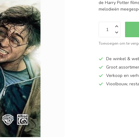
de Harry Potter film
melodieën meegespe
Toevoegen om te verge
De winkel & web
Groot assortime
Verkoop en verhu
Vioolbouw, rest