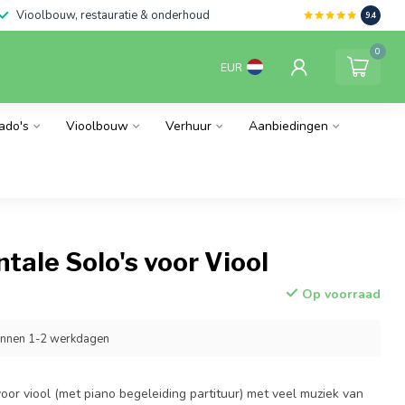
Vioolbouw, restauratie & onderhoud
9.4
0
EUR
ado's
Vioolbouw
Verhuur
Aanbiedingen
tale Solo's voor Viool
Op voorraad
innen 1-2 werkdagen
or viool (met piano begeleiding partituur) met veel muziek van