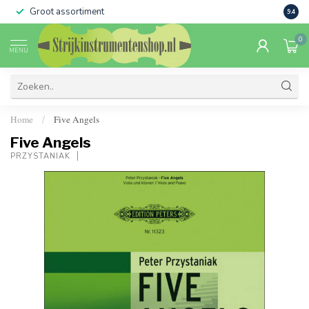
Groot assortiment
Verko
9.4
0
MENU
Home
Five Angels
/
Five Angels
PRZYSTANIAK