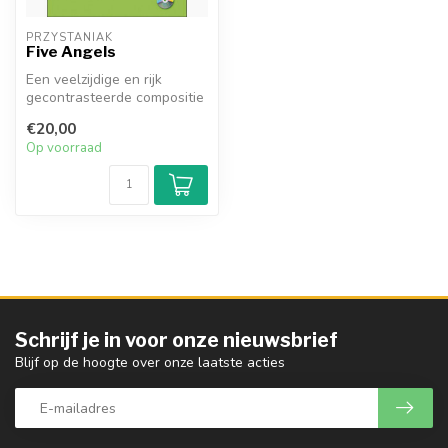
PRZYSTANIAK
Five Angels
Een veelzijdige en rijk
gecontrasteerde compositie
die een brug slaat tussen
€20,00
kla...
Op voorraad
Schrijf je in voor onze nieuwsbrief
Blijf op de hoogte over onze laatste acties