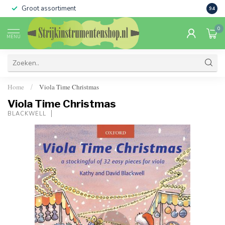
Groot assortiment
Verko
9.4
0
MENU
Home
Viola Time Christmas
/
Viola Time Christmas
BLACKWELL