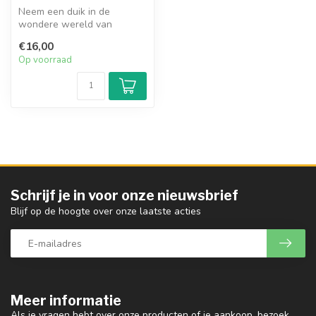
Neem een duik in de
wondere wereld van
Kerstmis met mooie en
€16,00
relatief gemakkelij...
Op voorraad
Schrijf je in voor onze nieuwsbrief
Blijf op de hoogte over onze laatste acties
Meer informatie
Als je vragen hebt over onze producten of je aankoop, bezoek