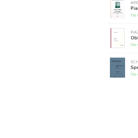
ARE
Pia
Op 
PIA
Obl
Op 
SC
Sp
Op 