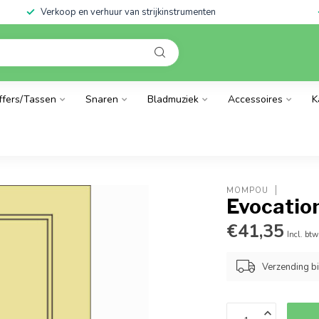
Verkoop en verhuur van strijkinstrumenten
ffers/Tassen
Snaren
Bladmuziek
Accessoires
K
MOMPOU
Evocatio
€41,35
Incl. btw
Verzending b