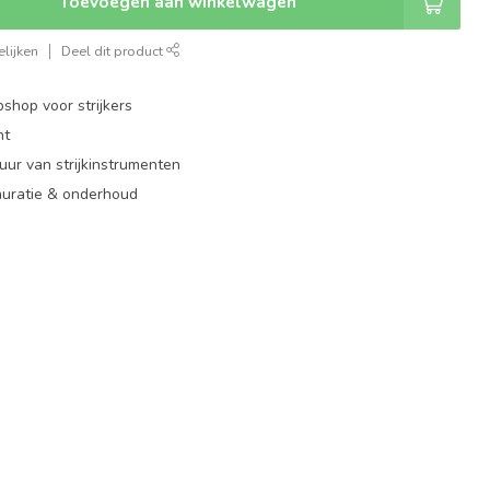
Toevoegen aan winkelwagen
lijken
Deel dit product
shop voor strijkers
nt
ur van strijkinstrumenten
auratie & onderhoud