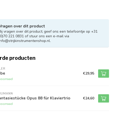
Vragen over dit product
Bij vragen over dit product; geef ons een telefoontje op +31
(0)70 221 0831 of stuur ons een e-mail via
info@strijkinstrumentenshop.nl
.
rde producten
LER
obe
€29,95
voorraad
HUMANN
ntasiestücke Opus 88 für Klaviertrio
€24,60
voorraad