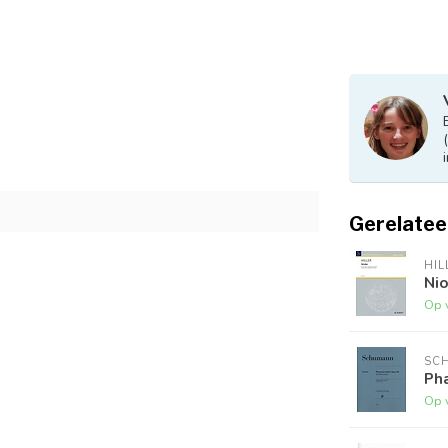
Gerelatee
HIL
Ni
Op 
SC
Pha
Op 