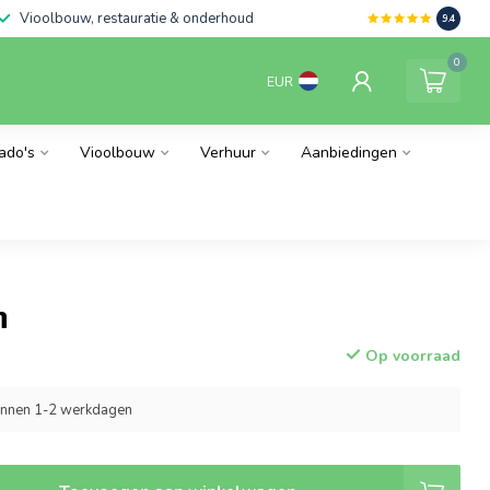
Vioolbouw, restauratie & onderhoud
9.4
0
EUR
ado's
Vioolbouw
Verhuur
Aanbiedingen
n
Op voorraad
innen 1-2 werkdagen