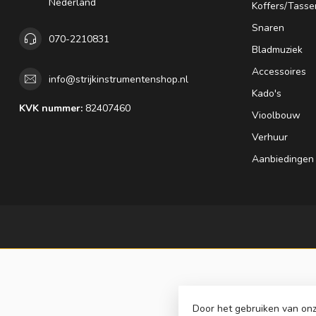
Nederland
Koffers/Tasse
Snaren
070-2210831
Bladmuziek
Accessoires
info@strijkinstrumentenshop.nl
Kado's
KVK nummer:
82407460
Vioolbouw
Verhuur
Aanbiedingen
Door het gebruiken van onz