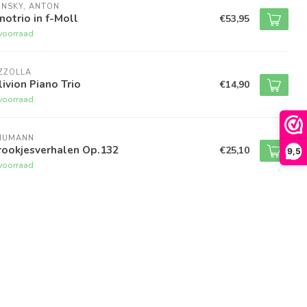
NSKY, ANTON
notrio in f-Moll
€53,95
voorraad
ZZOLLA
ivion Piano Trio
€14,90
voorraad
HUMANN
rookjesverhalen Op.132
€25,10
9,5
voorraad