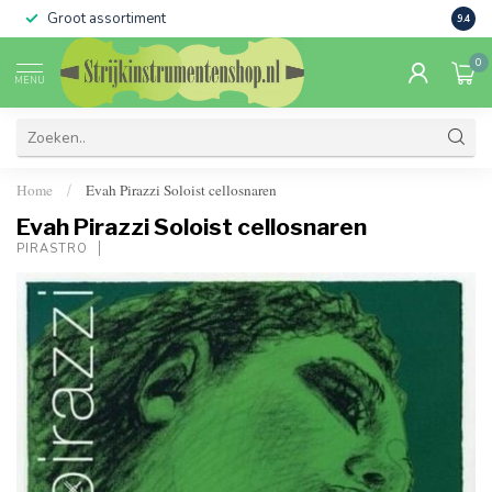
Groot assortiment
Verko
9.4
0
MENU
Home
Evah Pirazzi Soloist cellosnaren
/
Evah Pirazzi Soloist cellosnaren
PIRASTRO