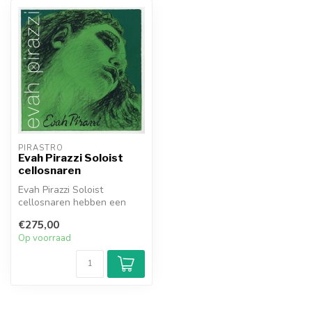
PIRASTRO
Evah Pirazzi Soloist
cellosnaren
Evah Pirazzi Soloist
cellosnaren hebben een
directe, open toon en
€275,00
enorme express...
Op voorraad