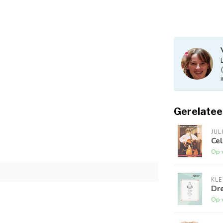
Gerelatee
JUL
Ce
Op 
KLE
Dre
Op 