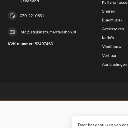
Nederland
Koffers/Tasse
Snaren
070-2210831
Bladmuziek
Accessoires
info@strijkinstrumentenshop.nl
Kado's
KVK nummer:
82407460
Vioolbouw
Verhuur
Aanbiedingen
Door het gebruiken van onz