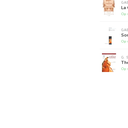
GAB
La 
Op 
GAB
So
Op 
G. 
The
Op 