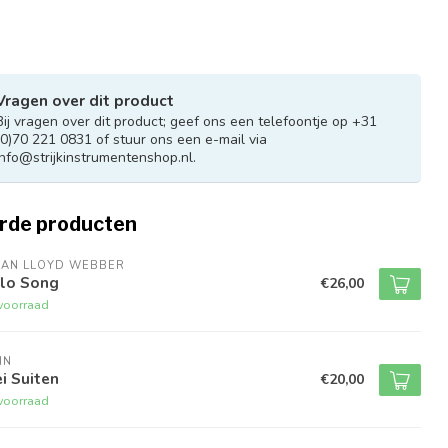
Vragen over dit product
Bij vragen over dit product; geef ons een telefoontje op +31
(0)70 221 0831 of stuur ons een e-mail via
info@strijkinstrumentenshop.nl
.
rde producten
IAN LLOYD WEBBER
llo Song
€26,00
voorraad
IN
i Suiten
€20,00
voorraad