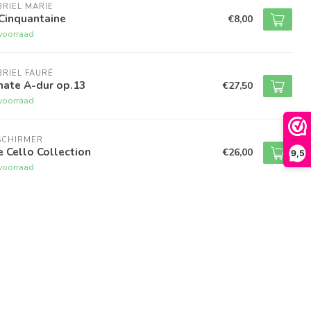
RIEL MARIE
Cinquantaine
€8,00
voorraad
RIEL FAURÉ
nate A-dur op.13
€27,50
voorraad
SCHIRMER
 Cello Collection
€26,00
9,5
voorraad