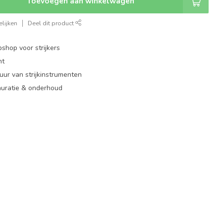
Toevoegen aan winkelwagen
lijken
Deel dit product
shop voor strijkers
nt
ur van strijkinstrumenten
auratie & onderhoud