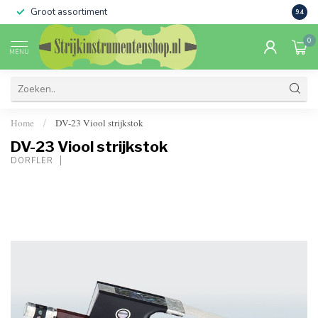
Groot assortiment
Verko
9.4
0
MENU
Home
DV-23 Viool strijkstok
/
DV-23 Viool strijkstok
DÖRFLER