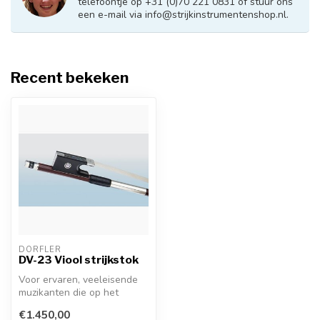
telefoontje op +31 (0)70 221 0831 of stuur ons
een e-mail via
info@strijkinstrumentenshop.nl
.
Recent bekeken
DÖRFLER
DV-23 Viool strijkstok
Voor ervaren, veeleisende
muzikanten die op het
hoogste niveau spelen.
€1.450,00
Eerstekla...